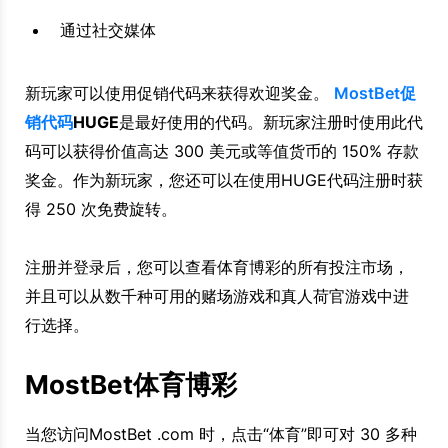
通过社交媒体
新玩家可以使用促销代码来获得欢迎奖金。
MostBet促
销代码
HUGE
是最好使用的代码。新玩家注册时使用此代
码可以获得价值高达 300 美元或等值货币的 150% 存款
奖金。作为新玩家，您还可以在使用HUGE代码注册时获
得 250 次免费旋转。
注册并登录后，您可以查看体育博彩的所有投注市场，
并且可以从数千种可用的赌场游戏和真人荷官游戏中进
行选择。
MostBet体育博彩
当您访问MostBet .com 时，点击“体育”即可对 30 多种