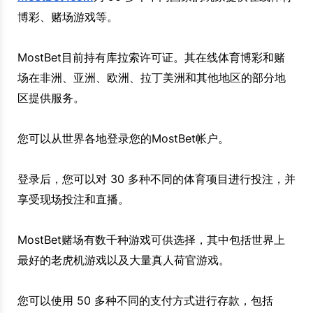
博彩、赌场游戏等。
MostBet目前持有库拉索许可证。其在线体育博彩和赌
场在非洲、亚洲、欧洲、拉丁美洲和其他地区的部分地
区提供服务。
您可以从世界各地登录您的MostBet帐户。
登录后，您可以对 30 多种不同的体育项目进行投注，并
享受现场投注和直播。
MostBet赌场有数千种游戏可供选择，其中包括世界上
最好的老虎机游戏以及大量真人荷官游戏。
您可以使用 50 多种不同的支付方式进行存款，包括