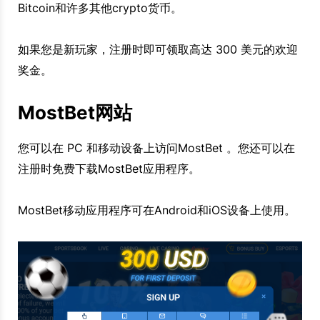
Bitcoin和许多其他crypto货币。
如果您是新玩家，注册时即可领取高达 300 美元的欢迎
奖金。
MostBet网站
您可以在 PC 和移动设备上访问MostBet 。您还可以在
注册时免费下载MostBet应用程序。
MostBet移动应用程序可在Android和iOS设备上使用。