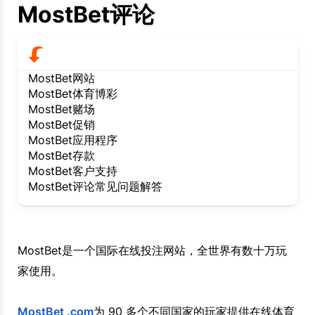
MostBet评论
MostBet网站
MostBet体育博彩
MostBet赌场
MostBet促销
MostBet应用程序
MostBet存款
MostBet客户支持
MostBet评论常见问题解答
MostBet是一个国际在线投注网站，全世界有数十万玩
家使用。
MostBet .com
为 90 多个不同国家的玩家提供在线体育