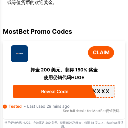
或等值货币的欢迎奖金。
MostBet Promo Codes
CLAIM
押金 200 美元。获得 150% 奖金
使用促销代码HUGE
XXXXX
Reveal Code
Tested
Last used 29 mins ago
See full details for MostBet促销代码
使用促销代码 HUGE。存款高达 200 美元。获得150%的奖金。仅限 18 岁以上。条款与条件适
用。