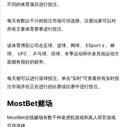
不同的体育项目进行投注。
每天有数以千计的投注市场可供选择。注册玩家可以对
所有主要体育赛事进行投注。
该体育博彩公司在足球、篮球、网球、 ESport s 、棒
球、 UFC 、乒乓球、排球、冬季运动和许多其他运动方
面都有很好的赔率。
每天都可以进行滚球投注。单击“实时”可查看所有实时投
注市场并在正在进行的比赛或比赛中进行投注。
MostBet赌场
MostBet在线赌场有数千种老虎机游戏和真人荷官游戏
可供选择。