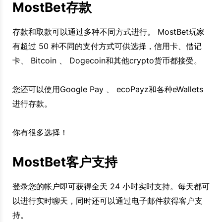
MostBet存款
存款和取款可以通过多种不同方式进行。 MostBet玩家
有超过 50 种不同的支付方式可供选择，信用卡、借记
卡、 Bitcoin 、 Dogecoin和其他crypto货币都接受。
您还可以使用Google Pay 、 ecoPayz和各种eWallets
进行存款。
你有很多选择！
MostBet客户支持
登录您的帐户即可获得全天 24 小时实时支持。每天都可
以进行实时聊天，同时还可以通过电子邮件获得客户支
持。