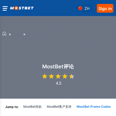
ZH
Sign in
审查
MostBet
MostBet评论
4.5
stBet应用程序
MostBet存款
MostBet客户支持
MostBet Promo Codes
Jump to: