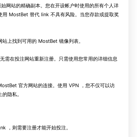
您将访问原始网站的精确副本。您在开设帐户时使用的所有个人详
ostBet 替代 link 不具有风险。当您存款或提取奖
上找到可用的 MostBet 镜像列表。
戏，您无需在投注网站重新注册。只需使用您常用的详细信息
ostBet 官方网站的连接。使用 VPN ，您不仅可以访
上的隐私。
r link ，则需要注册才能开始投注。