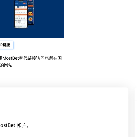
OR链接
MostBet替代链接访问您所在国
区的网站
tBet 帐户。