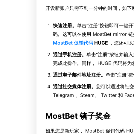
开设新账户只需不到一分钟的时间，如下
快速注册。
单击“注册”按钮即可一键开
码。这可以在使用 MostBet mir
MostBet 促销代码
HUGE
，您还可以
通过手机注册。
单击“注册”按钮并输入
完成此操作。同样， HUGE 代码将为
通过电子邮件地址注册。
单击“注册”
通过社交媒体注册。
您可以通过将社交媒体
Telegram 、Steam、 Twitter 和 
MostBet 镜子奖金
如果您是新玩家， MostBet 促销代码