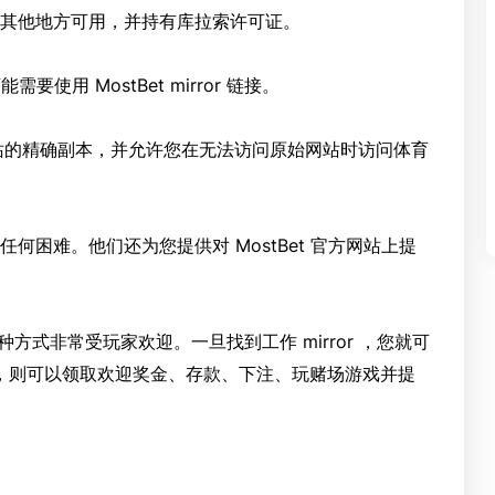
其他地方可用，并持有库拉索许可证。
要使用 MostBet mirror 链接。
 官方网站的精确副本，并允许您在无法访问原始网站时访问体育
的任何困难。他们还为您提供对 MostBet 官方网站上提
的一种方式非常受玩家欢迎。一旦找到工作 mirror ，您就可
，则可以领取欢迎奖金、存款、下注、玩赌场游戏并提