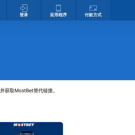
登录
应用程序
付款方式
链接并获取MostBet替代链接。