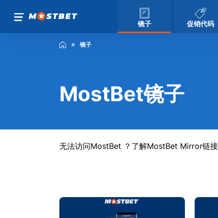
镜子
促销代码
镜子
MostBet镜子
无法访问MostBet ？了解MostBet Mirror