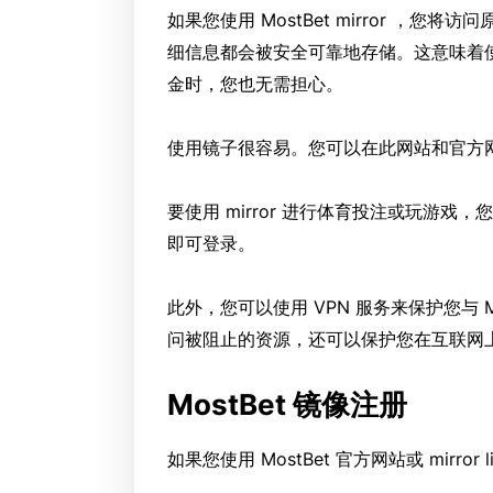
如果您使用 MostBet mirror ，
细信息都会被安全可靠地存储。这意味着使用 M
金时，您也无需担心。
使用镜子很容易。您可以在此网站和官方网站
要使用 mirror 进行体育投注或玩游
即可登录。
此外，您可以使用 VPN 服务来保护您与 M
问被阻止的资源，还可以保护您在互联网
MostBet 镜像注册
如果您使用 MostBet 官方网站或 mirro