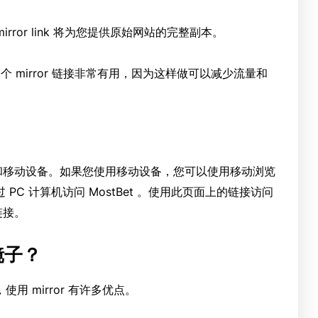
 mirror link 将为您提供原始网站的完整副本。
多个 mirror 链接非常有用，因为这样做可以减少流量和
用于 PC 和移动设备。如果您使用移动设备，您可以使用移动浏览
C 计算机访问 MostBet 。使用此页面上的链接访问
 链接。
镜子？
 mirror 有许多优点。