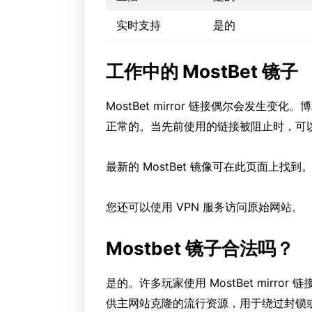
实时支持
是的
工作中的 MostBet 镜子
MostBet mirror 链接偶尔会发生变化。博
正常的。当先前使用的链接被阻止时，可以创建
最新的 MostBet 镜像可在此页面上找到
您还可以使用 VPN 服务访问原始网站。
Mostbet 镜子合法吗？
是的。许多玩家使用 MostBet mirr
供主网站克隆的流行资源，用于绕过封锁