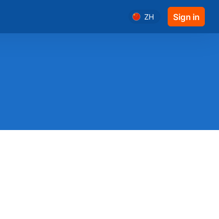
ZH
Sign in