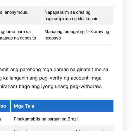
is, anonymous,
Napapailalim sa oras ng
pagkumpirma ng blockchain
g-tama para sa
Maaaring tumagal ng 1–3 araw ng
ataas na deposito
negosyo
amit ang parehong mga paraan na ginamit mo sa
g kailanganin ang pag-verify ng account (mga
nirahan) bago ang iyong unang pag-withdraw.
eso
Mga Tala
s
Pinakamabilis na paraan sa Brazil