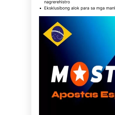
nagrerehistro
Eksklusibong alok para sa mga manla