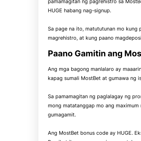
pamamagitan ng pagrehistro sa MostBe
HUGE habang nag-signup.
Sa page na ito, matututunan mo kung
magrehistro, at kung paano magdeposit
Paano Gamitin ang Mos
Ang mga bagong manlalaro ay maaari
kapag sumali MostBet at gumawa ng is
Sa pamamagitan ng paglalagay ng prom
mong matatanggap mo ang maximum na
gumagamit.
Ang MostBet bonus code ay HUGE. Eks