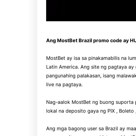
Ang MostBet Brazil promo code ay H
MostBet ay isa sa pinakamabilis na lu
Latin America. Ang site ng pagtaya 
pangunahing palakasan, isang malawak
live na pagtaya.
Nag-aalok MostBet ng buong suporta 
lokal na deposito gaya ng PIX , Boleto ,
Ang mga bagong user sa Brazil ay ma