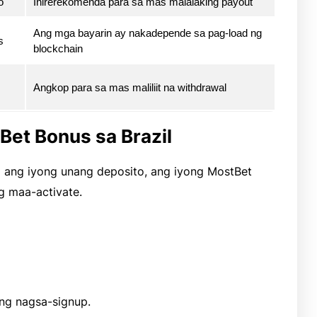
o
Inirerekomenda para sa mas malalaking payout
Ang mga bayarin ay nakadepende sa pag-load ng
s
blockchain
Angkop para sa mas maliliit na withdrawal
Bet Bonus sa Brazil
a ang iyong unang deposito, ang iyong MostBet
g maa-activate.
ng nagsa-signup.