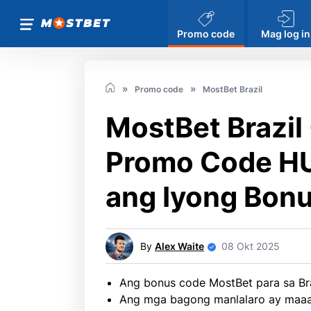
Promo code
Mag log in
Promo code
MostBet Brazil
MostBet Brazil
Promo Code HUG
ang Iyong Bon
By
Alex Waite
08 Okt 2025
Ang bonus code MostBet para sa Br
Ang mga bagong manlalaro ay maaa