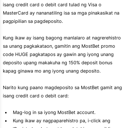
isang credit card o debit card tulad ng Visa o
MasterCard ay nananatiling isa sa mga pinakasikat na
pagpipilian sa pagdeposito.
Kung ikaw ay isang bagong manlalaro at nagrerehistro
sa unang pagkakataon, gamitin ang MostBet promo
code HUGE pagkatapos ay gawin ang iyong unang
deposito upang makakuha ng 150% deposit bonus
kapag ginawa mo ang iyong unang deposito.
Narito kung paano magdeposito sa MostBet gamit ang
isang credit card o debit card:
Mag-log in sa iyong MostBet account.
Kung ikaw ay nagpaparehistro pa, i-click ang