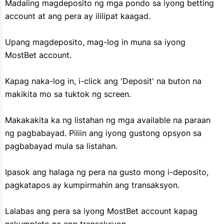
Madaling magdeposito ng mga pondo sa iyong betting
account at ang pera ay ililipat kaagad.
Upang magdeposito, mag-log in muna sa iyong
MostBet account.
Kapag naka-log in, i-click ang 'Deposit' na buton na
makikita mo sa tuktok ng screen.
Makakakita ka ng listahan ng mga available na paraan
ng pagbabayad. Piliin ang iyong gustong opsyon sa
pagbabayad mula sa listahan.
Ipasok ang halaga ng pera na gusto mong i-deposito,
pagkatapos ay kumpirmahin ang transaksyon.
Lalabas ang pera sa iyong MostBet account kapag
nakumpleto na ang transaksyon.