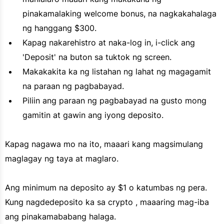
pinakamalaking welcome bonus, na nagkakahalaga
ng hanggang $300.
Kapag nakarehistro at naka-log in, i-click ang
'Deposit' na buton sa tuktok ng screen.
Makakakita ka ng listahan ng lahat ng magagamit
na paraan ng pagbabayad.
Piliin ang paraan ng pagbabayad na gusto mong
gamitin at gawin ang iyong deposito.
Kapag nagawa mo na ito, maaari kang magsimulang
maglagay ng taya at maglaro.
Ang minimum na deposito ay $1 o katumbas ng pera.
Kung nagdedeposito ka sa crypto , maaaring mag-iba
ang pinakamababang halaga.