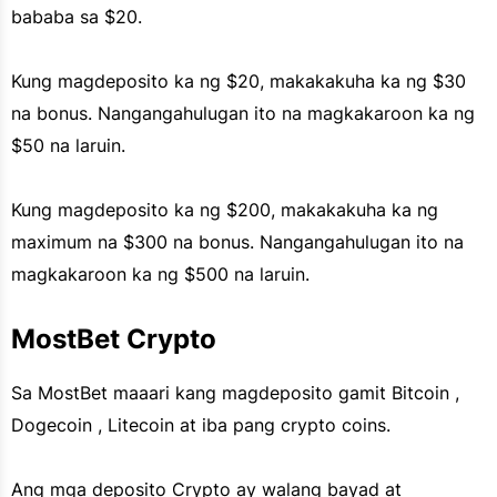
bababa sa $20.
Kung magdeposito ka ng $20, makakakuha ka ng $30
na bonus. Nangangahulugan ito na magkakaroon ka ng
$50 na laruin.
Kung magdeposito ka ng $200, makakakuha ka ng
maximum na $300 na bonus. Nangangahulugan ito na
magkakaroon ka ng $500 na laruin.
MostBet Crypto
Sa MostBet maaari kang magdeposito gamit Bitcoin ,
Dogecoin , Litecoin at iba pang crypto coins.
Ang mga deposito Crypto ay walang bayad at