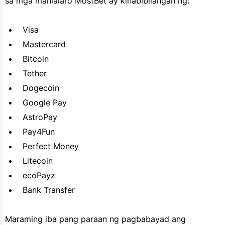
sa mga manlalaro MostBet ay kinabibilangan ng:
Visa
Mastercard
Bitcoin
Tether
Dogecoin
Google Pay
AstroPay
Pay4Fun
Perfect Money
Litecoin
ecoPayz
Bank Transfer
Maraming iba pang paraan ng pagbabayad ang