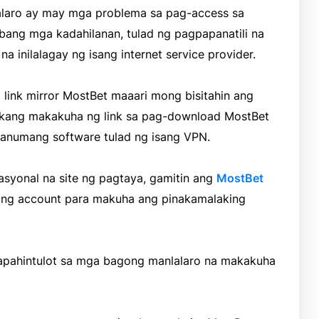
alaro ay may mga problema sa pag-access sa
 ibang mga kadahilanan, tulad ng pagpapanatili na
a inilalagay ng isang internet service provider.
link mirror MostBet maaari mong bisitahin ang
 kang makakuha ng link sa pag-download MostBet
 anumang software tulad ng isang VPN.
nasyonal na site ng pagtaya, gamitin ang
MostBet
ng account para makuha ang pinakamalaking
papahintulot sa mga bagong manlalaro na makakuha