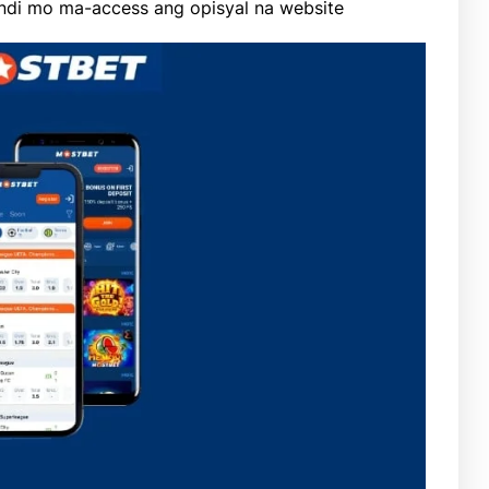
indi mo ma-access ang opisyal na website