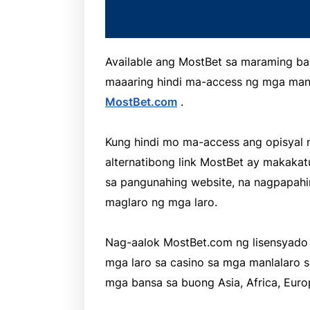
Available ang MostBet sa maraming b
maaaring hindi ma-access ng mga manl
MostBet.com
.
Kung hindi mo ma-access ang opisyal n
alternatibong link MostBet ay makaka
sa pangunahing website, na nagpapahin
maglaro ng mga laro.
Nag-aalok MostBet.com ng lisensyado a
mga laro sa casino sa mga manlalaro
mga bansa sa buong Asia, Africa, Europ