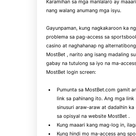
Karamihan sa mga manlalaro ay maaar
nang walang anumang mga isyu.
Gayunpaman, kung nagkakaroon ka n
problema sa pag-access sa sportsboo
casino at naghahanap ng alternatibong
MostBet , narito ang isang madaling su
gabay na tutulong sa iyo na ma-acces
MostBet login screen:
Pumunta sa MostBet.com gamit a
link sa pahinang ito. Ang mga link
sinusuri araw-araw at dadalhin ka 
sa opisyal na website MostBet .
Kung maaari kang mag-log in, ilag
Kung hindi mo ma-access ang spor