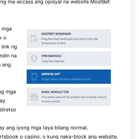
ing ma-access ang opisyal na website MostBet
g mga
k o
 link ng
ndin na
s ang
ng mga
 ay
diretso
ay ang iyong mga taya bilang normal.
tsbook o casino, o kung naka-block ang website,