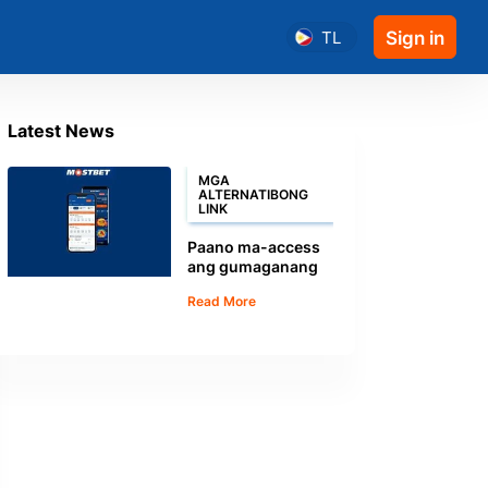
TL
Sign in
Latest News
MGA
ALTERNATIBONG
LINK
Paano ma-access
ang gumaganang
MostBet mirror
Read More
links