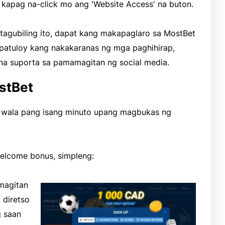
 kapag na-click mo ang 'Website Access' na buton.
agubiling ito, dapat kang makapaglaro sa MostBet
patuloy kang nakakaranas ng mga paghihirap,
a suporta sa pamamagitan ng social media.
stBet
ng wala pang isang minuto upang magbukas ng
elcome bonus, simpleng:
magitan
g diretso
g saan