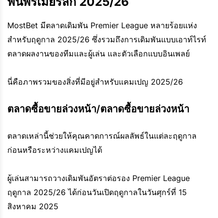
พันพรีเมียร์ลีก 2025/26
MostBet มีตลาดเดิมพัน Premier League หลายร้อยแห่ง
สำหรับฤดูกาล 2025/26 ซึ่งรวมถึงการเดิมพันแบบเอาท์ไรท์
ตลาดผลงานของทีมและผู้เล่น และตัวเลือกแบบอินเพลย์
นี่คือภาพรวมของสิ่งที่มีอยู่สำหรับแคมเปญ 2025/26
ตลาดซื้อขายล่วงหน้า/ตลาดซื้อขายล่วงหน้า
ตลาดเหล่านี้ช่วยให้คุณคาดการณ์ผลลัพธ์ในแต่ละฤดูกาล
ก่อนหรือระหว่างแคมเปญได้
ผู้เล่นสามารถวางเดิมพันอัตราต่อรอง Premier League
ฤดูกาล 2025/26 ได้ก่อนวันเปิดฤดูกาลในวันศุกร์ที่ 15
สิงหาคม 2025