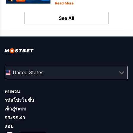
Read More
See All
United States
ทบทวน
รหัสโปรโมชั่น
เข้าสู่ระบบ
กระจกเงา
แอป