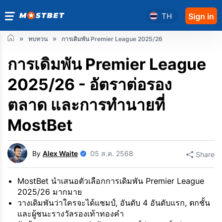
TH
Sign in
ทบทวน
การเดิมพัน Premier League 2025/26
การเดิมพัน Premier League
2025/26 - อัตราต่อรอง
ตลาด และการทำนายที่
MostBet
By
Alex Waite
05 ส.ค. 2568
Share
MostBet นำเสนอตัวเลือกการเดิมพัน Premier League
2025/26 มากมาย
วางเดิมพันว่าใครจะได้แชมป์, อันดับ 4 อันดับแรก, ตกชั้น
และผู้ชนะรางวัลรองเท้าทองคำ