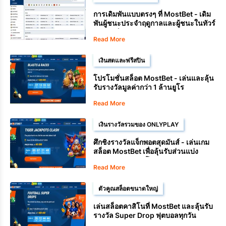
การเดิมพันแบบตรงๆ ที่ MostBet - เดิม
พันผู้ชนะประจำฤดูกาลและผู้ชนะในทัวร์
นาเมนต์
Read More
เงินสดและฟรีสปิน
โปรโมชั่นสล็อต MostBet - เล่นและลุ้น
รับรางวัลมูลค่ากว่า 1 ล้านยูโร
Read More
เงินรางวัลรวมของ ONLYPLAY
ศึกชิงรางวัลแจ็กพอตสุดมันส์ - เล่นเกม
สล็อต MostBet เพื่อลุ้นรับส่วนแบ่ง
รางวัล 40,000 ยูโร
Read More
ตัวคูณสล็อตขนาดใหญ่
เล่นสล็อตคาสิโนที่ MostBet และลุ้นรับ
รางวัล Super Drop ฟุตบอลทุกวัน