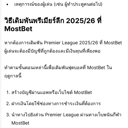
เหตุการณ์ของผู้เล่น (เช่น ผู้ทำประตูคนต่อไป)
วิธีเดิมพันพรีเมียร์ลีก 2025/26 ที่
MostBet
หากต้องการเดิมพัน Premier League 2025/26 ที่ MostBet
ผู้เล่นจะต้องมีบัญชีที่ถูกต้องและมีเงินทุนที่เพียงพอ
ทำตามขั้นตอนเหล่านี้เพื่อเดิมพันฟุตบอลที่ MostBet ใน
ฤดูกาลนี้
สร้างบัญชีผ่านแอพหรือเว็บไซต์ MostBet
ฝากเงินโดยใช้ช่องทางการชำระเงินที่ต้องการ
นำทางไปยังส่วน Premier League ผ่านทางเว็บพนันกีฬา
MostBet