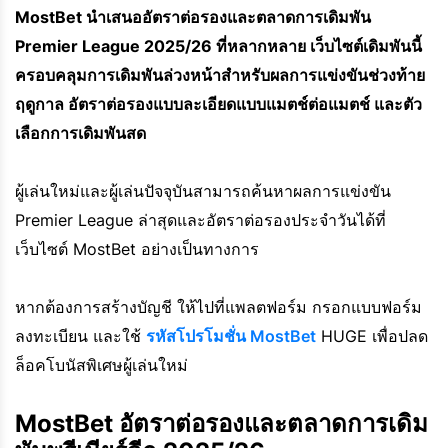
MostBet นำเสนออัตราต่อรองและตลาดการเดิมพัน
Premier League 2025/26 ที่หลากหลาย เว็บไซต์เดิมพันนี้
ครอบคลุมการเดิมพันล่วงหน้าสำหรับผลการแข่งขันช่วงท้าย
ฤดูกาล อัตราต่อรองแบบละเอียดแบบแมตช์ต่อแมตช์ และตัว
เลือกการเดิมพันสด
ผู้เล่นใหม่และผู้เล่นปัจจุบันสามารถค้นหาผลการแข่งขัน
Premier League ล่าสุดและอัตราต่อรองประจำวันได้ที่
เว็บไซต์ MostBet อย่างเป็นทางการ
หากต้องการสร้างบัญชี ให้ไปที่แพลตฟอร์ม กรอกแบบฟอร์ม
ลงทะเบียน และใช้
รหัสโปรโมชั่น MostBet
HUGE เพื่อปลด
ล็อคโบนัสพิเศษผู้เล่นใหม่
MostBet อัตราต่อรองและตลาดการเดิม