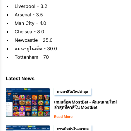
Liverpool - 3.2
Arsenal - 3.5
Man City - 4.0
Chelsea - 8.0
Newcastle - 25.0
แมนฯยูไนเต็ด - 30.0
Tottenham - 70
Latest News
เกมคาสิโนใหม่ล่าสุด
เกมสล็อต MostBet - ค้นพบเกมใหม่
ล่าสุดที่คาสิโน MostBet
Read More
การเดิมพันในอนาคต