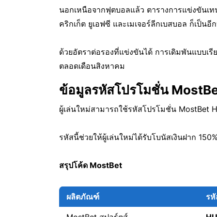
นอกเหนือจากฟุตบอลแล้ว ตารางการแข่งขันเทนนิ
คริกเก็ต ยูเอฟซี และเมเจอร์ลีกเบสบอล ก็เป็น
ด้วยอัตราต่อรองที่แข่งขันได้ การเดิมพันแบบเร
ตลอดเดือนสิงหาคม
ข้อมูลรหัสโปรโมชั่น MostB
ผู้เล่นใหม่สามารถใช้รหัสโปรโมชั่น MostBet H
รหัสนี้ช่วยให้ผู้เล่นใหม่ได้รับโบนัสเงินฝาก 1
สรุปโค้ด MostBet
ผลิตภัณฑ์
รห