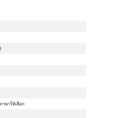
)
 ภาษาให้เลือก