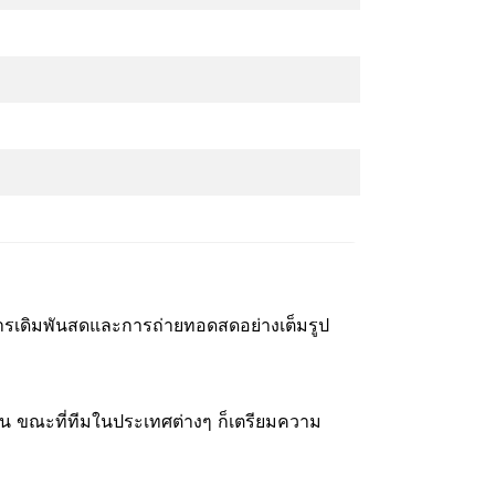
การเดิมพันสดและการถ่ายทอดสดอย่างเต็มรูป
ดือน ขณะที่ทีมในประเทศต่างๆ ก็เตรียมความ