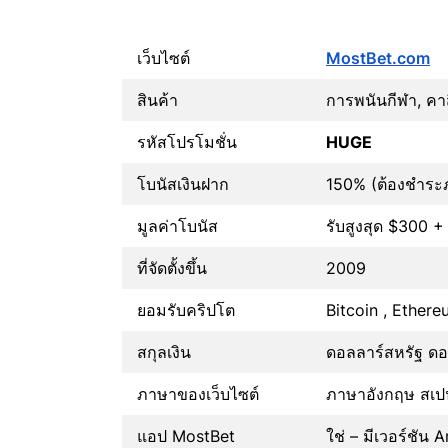
เว็บไซต์
MostBet.com
สินค้า
การพนันกีฬา, คาส
รหัสโปรโมชั่น
HUGE
โบนัสเงินฝาก
150% (ต้องชำระภ
มูลค่าโบนัส
รับสูงสุด $300 +
ที่จัดตั้งขึ้น
2009
ยอมรับคริปโต
Bitcoin , Ethere
สกุลเงิน
ดอลลาร์สหรัฐ ดอล
ภาษาของเว็บไซต์
ภาษาอังกฤษ สเปน 
แอป MostBet
ใช่ – มีเวอร์ชัน