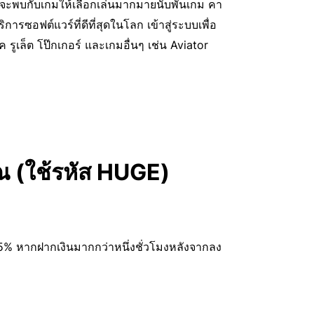
ณจะพบกับเกมให้เลือกเล่นมากมายนับพันเกม คา
ิการซอฟต์แวร์ที่ดีที่สุดในโลก เข้าสู่ระบบเพื่อ
 รูเล็ต โป๊กเกอร์ และเกมอื่นๆ เช่น Aviator
ุณ (ใช้รหัส HUGE)
125% หากฝากเงินมากกว่าหนึ่งชั่วโมงหลังจากลง