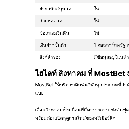
ฝ่ายสนับสนุนสด
ใช่
ถ่ายทอดสด
ใช่
ข้อเสนอเงินคืน
ใช่
เงินฝากขั้นต่ำ
1 ดอลลาร์สหรัฐ หร
ลิงก์สำรอง
มีข้อมูลอยู่ในหน้
ไฮไลท์ สิงหาคม ที่ MostBe
MostBet ให้บริการเดิมพันกีฬาทุกประเภทที่สำ
แบบ
เดือนสิงหาคมเป็นเดือนที่มีตารางการแข่งขันฟุ
พร้อมก่อนเปิดฤดูกาลใหม่ของพรีเมียร์ลีก