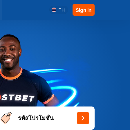
TH
Sign in
รหัสโปรโมชั่น