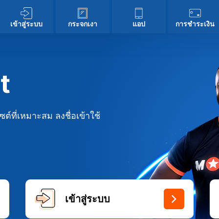
เข้าสู่ระบบ
กระจกเงา
แอป
การชำระเงิน
t
ไซต์ที่เหมาะสม ลงชื่อเข้าใช้
เข้าสู่ระบบ