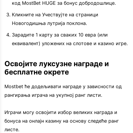
код MostBet HUGE за бонус добродошлице.
Кликните на Учествујте на страници
Новогодишња лутрија поклона.
Зарадите 1 карту за сваких 10 евра (или
еквивалент) уложених на слотове и казино игре.
Освојите луксузне награде и
бесплатне окрете
Mostbet ће додељивати награде у зависности од
рангирања играча на укупној ранг листи.
Играчи могу освојити избор великих награда и
бонуса на онлајн казину на основу следеће ранг
листе.