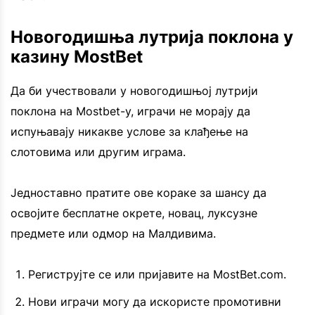
Новогодишња лутрија поклона у
казину MostBet
Да би учествовали у новогодишњој лутрији
поклона на Mostbet-у, играчи не морају да
испуњавају никакве услове за клађење на
слотовима или другим играма.
Једноставно пратите ове кораке за шансу да
освојите бесплатне окрете, новац, луксузне
предмете или одмор на Малдивима.
Региструјте се или пријавите на MostBet.com.
Нови играчи могу да искористе промотивни