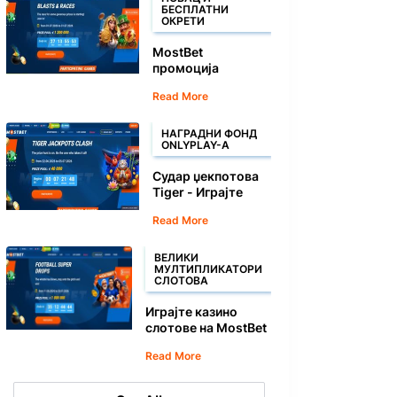
БЕСПЛАТНИ
ОКРЕТИ
MostBet
промоција
слотова - Играјте
Read More
и освојите награде
од преко милион
евра
НАГРАДНИ ФОНД
ONLYPLAY-А
Судар џекпотова
Tiger - Играјте
слот игре MostBet
Read More
а за део од 40.000
евра
ВЕЛИКИ
МУЛТИПЛИКАТОРИ
СЛОТОВА
Играјте казино
слотове на MostBet
и освојите дневне
Read More
фудбалске супер
капи