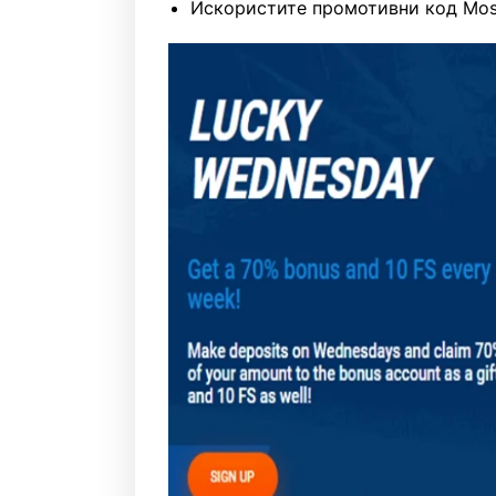
Искористите промотивни код Mos