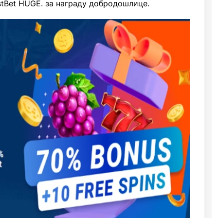
tBet HUGE. за награду добродошлице.