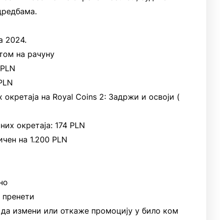
дредбама.
а 2024.
том на рачуну
 PLN
 PLN
 окретаја на Royal Coins 2: Задржи и освоји (
их окретаја: 174 PLN
ичен на 1.200 PLN
но
и пренети
 да измени или откаже промоцију у било ком