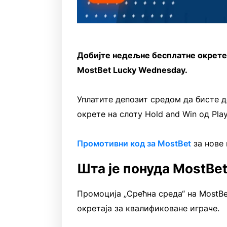
Добијте недељне бесплатне окрете 
MostBet Lucky Wednesday.
Уплатите депозит средом да бисте д
окрете на слоту Hold and Win од Play
Промотивни код за MostBet
за нове 
Шта је понуда MostBet
Промоција „Срећна среда“ на MostBe
окретаја за квалификоване играче.