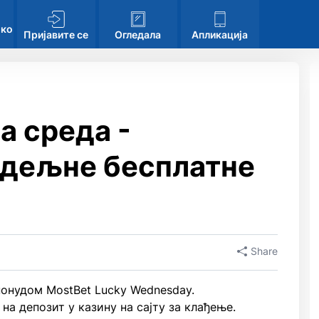
 ко
Пријавите се
Огледала
Апликација
а среда -
едељне бесплатне
Share
онудом MostBet Lucky Wednesday.
на депозит у казину на сајту за клађење.