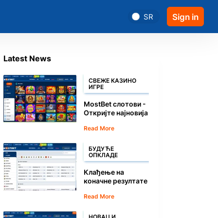
SR
Sign in
Latest News
СВЕЖЕ КАЗИНО
ИГРЕ
MostBet слотови -
Откријте најновија
издања у MostBet
Read More
казину
БУДУЋЕ
ОПКЛАДЕ
Клађење на
коначне резултате
на MostBet -у -
Read More
Кладите се на
победнике сезоне
и турнира
НОВАЦ И