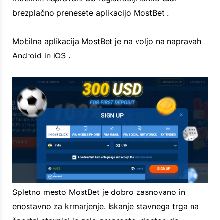
brezplačno prenesete aplikacijo MostBet .
Mobilna aplikacija MostBet je na voljo na napravah
Android in iOS .
Spletno mesto MostBet je dobro zasnovano in
enostavno za krmarjenje. Iskanje stavnega trga na