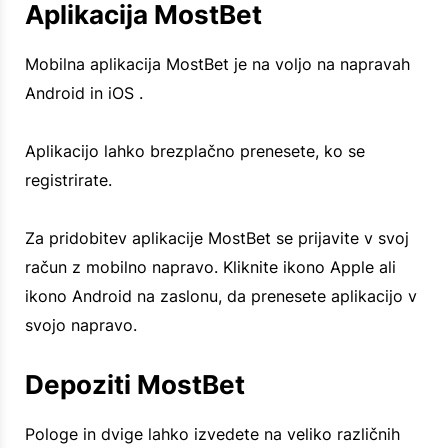
Aplikacija MostBet
Mobilna aplikacija MostBet je na voljo na napravah
Android in iOS .
Aplikacijo lahko brezplačno prenesete, ko se
registrirate.
Za pridobitev aplikacije MostBet se prijavite v svoj
račun z mobilno napravo. Kliknite ikono Apple ali
ikono Android na zaslonu, da prenesete aplikacijo v
svojo napravo.
Depoziti MostBet
Pologe in dvige lahko izvedete na veliko različnih