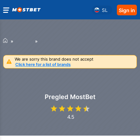
SL
Sign in
Pregled
MostBet
We are sorry this brand does not accept
Click here for a list of brands
Pregled MostBet
4.5