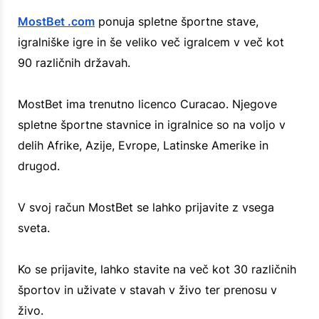
MostBet .com
ponuja spletne športne stave,
igralniške igre in še veliko več igralcem v več kot
90 različnih državah.
MostBet ima trenutno licenco Curacao. Njegove
spletne športne stavnice in igralnice so na voljo v
delih Afrike, Azije, Evrope, Latinske Amerike in
drugod.
V svoj račun MostBet se lahko prijavite z vsega
sveta.
Ko se prijavite, lahko stavite na več kot 30 različnih
športov in uživate v stavah v živo ter prenosu v
živo.