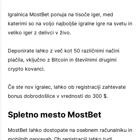
Igralnica MostBet ponuja na tisoče iger, med
katerimi so na voljo najboljše igralne igre na svetu in
veliko iger z delivci v živo.
Deponirate lahko z več kot 50 različnimi načini
plačila, vključno z Bitcoin in številnimi drugimi
crypto kovanci.
Če ste nov igralec, lahko ob registraciji zahtevate
bonus dobrodošlice v vrednosti do 300 $.
Spletno mesto MostBet
MostBet lahko dostopate na osebnem računalniku in
mobilnih napravah. Ob registraciji lahko tudi