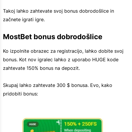
Takoj lahko zahtevate svoj bonus dobrodošlice in
začnete igrati igre.
MostBet bonus dobrodošlice
Ko izpolnite obrazec za registracijo, lahko dobite svoj
bonus. Kot nov igralec lahko z uporabo HUGE kode
zahtevate 150% bonus na depozit.
Skupaj lahko zahtevate 300 $ bonusa. Evo, kako
pridobiti bonus: