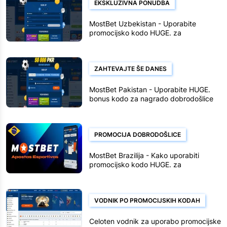
EKSKLUZIVNA PONUDBA
MostBet Uzbekistan - Uporabite
promocijsko kodo HUGE. za
uveljavljanje bonusa
ZAHTEVAJTE ŠE DANES
MostBet Pakistan - Uporabite HUGE.
bonus kodo za nagrado dobrodošlice
PROMOCIJA DOBRODOŠLICE
MostBet Brazilija - Kako uporabiti
promocijsko kodo HUGE. za
uveljavljanje bonusa
VODNIK PO PROMOCIJSKIH KODAH
Celoten vodnik za uporabo promocijske