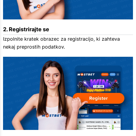
Registrirajte se
Izpolnite kratek obrazec za registracijo, ki zahteva
nekaj preprostih podatkov.