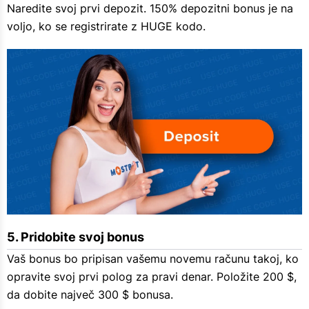
Naredite svoj prvi depozit. 150% depozitni bonus je na
voljo, ko se registrirate z HUGE kodo.
Pridobite svoj bonus
Vaš bonus bo pripisan vašemu novemu računu takoj, ko
opravite svoj prvi polog za pravi denar. Položite 200 $,
da dobite največ 300 $ bonusa.