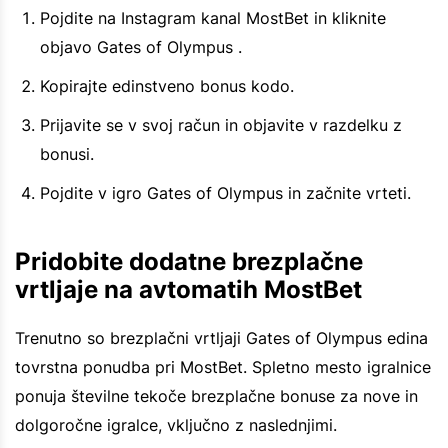
Pojdite na Instagram kanal MostBet in kliknite
objavo Gates of Olympus .
Kopirajte edinstveno bonus kodo.
Prijavite se v svoj račun in objavite v razdelku z
bonusi.
Pojdite v igro Gates of Olympus in začnite vrteti.
Pridobite dodatne brezplačne
vrtljaje na avtomatih MostBet
Trenutno so brezplačni vrtljaji Gates of Olympus edina
tovrstna ponudba pri MostBet. Spletno mesto igralnice
ponuja številne tekoče brezplačne bonuse za nove in
dolgoročne igralce, vključno z naslednjimi.