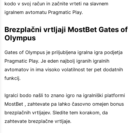
kodo v svoj račun in začnite vrteti na slavnem
igralnem avtomatu Pragmatic Play.
Brezplačni vrtljaji MostBet Gates of
Olympus
Gates of Olympus je priljubljena igralna igra podjetja
Pragmatic Play. Je eden najbolj igranih igralnih
avtomatov in ima visoko volatilnost ter pet dodatnih
funkcij.
Igralci bodo našli to znano igro na igralniški platformi
MostBet , zahtevate pa lahko časovno omejen bonus
brezplačnih vrtljajev. Sledite tem korakom, da
zahtevate brezplačne vrtljaje.