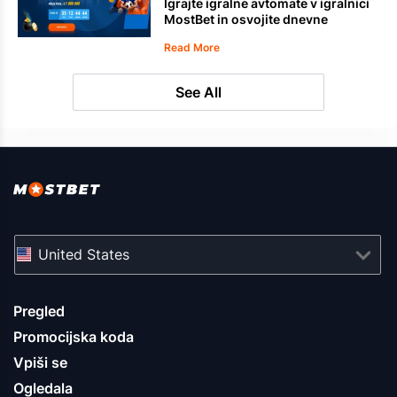
Igrajte igralne avtomate v igralnici
MostBet in osvojite dnevne
nogometne super nagrade
Read More
See All
United States
Pregled
Promocijska koda
Vpiši se
Ogledala