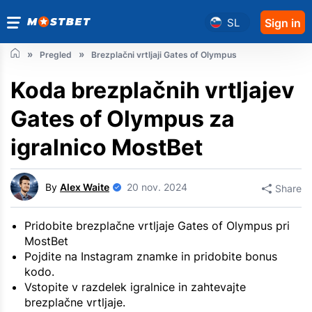
SL
Sign in
Pregled
Brezplačni vrtljaji Gates of Olympus
Koda brezplačnih vrtljajev
Gates of Olympus za
igralnico MostBet
By
Alex Waite
20 nov. 2024
Share
Pridobite brezplačne vrtljaje Gates of Olympus pri
MostBet
Pojdite na Instagram znamke in pridobite bonus
kodo.
Vstopite v razdelek igralnice in zahtevajte
brezplačne vrtljaje.