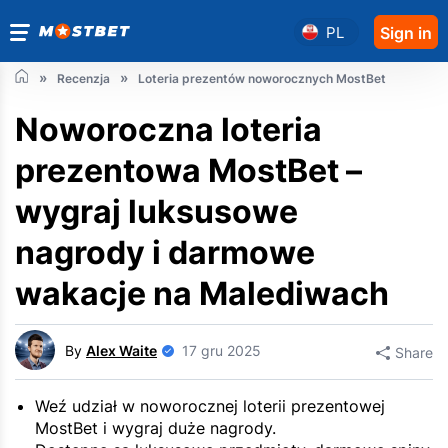
PL
Sign in
Recenzja
Loteria prezentów noworocznych MostBet
Noworoczna loteria
prezentowa MostBet –
wygraj luksusowe
nagrody i darmowe
wakacje na Malediwach
By
Alex Waite
17 gru 2025
Share
Weź udział w noworocznej loterii prezentowej
MostBet i wygraj duże nagrody.