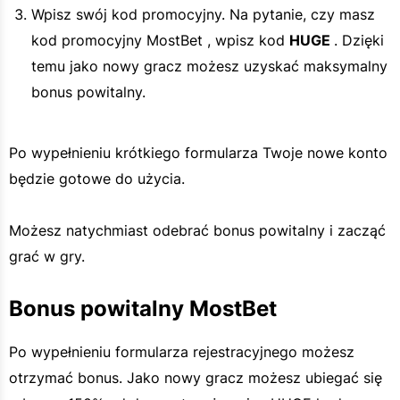
Wpisz swój kod promocyjny. Na pytanie, czy masz
kod promocyjny MostBet , wpisz kod
HUGE
. Dzięki
temu jako nowy gracz możesz uzyskać maksymalny
bonus powitalny.
Po wypełnieniu krótkiego formularza Twoje nowe konto
będzie gotowe do użycia.
Możesz natychmiast odebrać bonus powitalny i zacząć
grać w gry.
Bonus powitalny MostBet
Po wypełnieniu formularza rejestracyjnego możesz
otrzymać bonus. Jako nowy gracz możesz ubiegać się