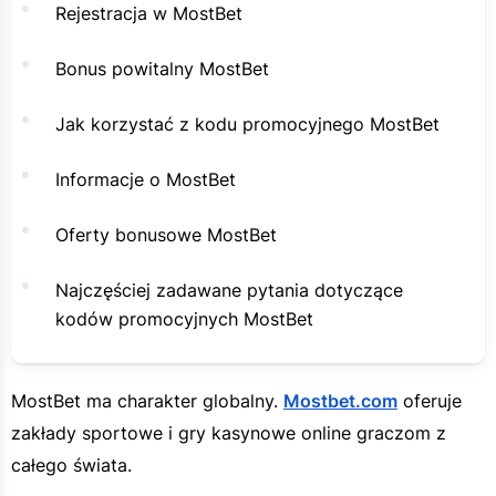
Rejestracja w MostBet
Bonus powitalny MostBet
Jak korzystać z kodu promocyjnego MostBet
Informacje o MostBet
Oferty bonusowe MostBet
Najczęściej zadawane pytania dotyczące
kodów promocyjnych MostBet
MostBet ma charakter globalny.
Mostbet.com
oferuje
zakłady sportowe i gry kasynowe online graczom z
całego świata.