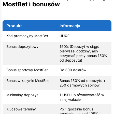
MostBet i bonusów
Produkt
Informacja
Kod promocyjny MostBet
HUGE
Bonus depozytowy
150% (Depozyt w ciągu
pierwszej godziny, aby
otrzymać pełny bonus 150%
od depozytu)
Bonus sportowy MostBet
Do 300 dolarów
Bonus w kasynie MostBet
Bonus 150% od depozytu +
250 darmowych spinów
Minimalny depozyt
1 USD lub równowartość w
innej walucie
Kluczowe terminy
Po 1 godzinie bonus
powitalny wynosi 125%