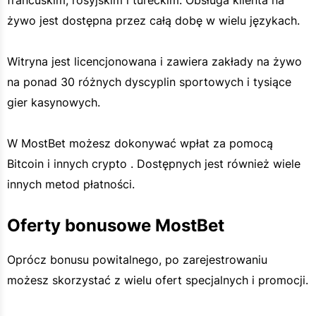
francuskim, rosyjskim i tureckim. Obsługa klienta na
żywo jest dostępna przez całą dobę w wielu językach.
Witryna jest licencjonowana i zawiera zakłady na żywo
na ponad 30 różnych dyscyplin sportowych i tysiące
gier kasynowych.
W MostBet możesz dokonywać wpłat za pomocą
Bitcoin i innych crypto . Dostępnych jest również wiele
innych metod płatności.
Oferty bonusowe MostBet
Oprócz bonusu powitalnego, po zarejestrowaniu
możesz skorzystać z wielu ofert specjalnych i promocji.