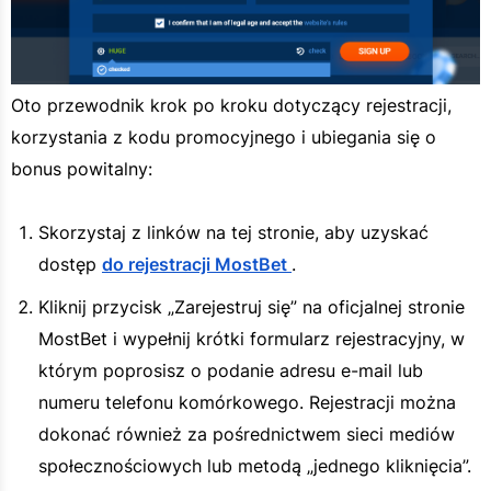
Oto przewodnik krok po kroku dotyczący rejestracji,
korzystania z kodu promocyjnego i ubiegania się o
bonus powitalny:
Skorzystaj z linków na tej stronie, aby uzyskać
dostęp
do rejestracji MostBet
.
Kliknij przycisk „Zarejestruj się” na oficjalnej stronie
MostBet i wypełnij krótki formularz rejestracyjny, w
którym poprosisz o podanie adresu e-mail lub
numeru telefonu komórkowego. Rejestracji można
dokonać również za pośrednictwem sieci mediów
społecznościowych lub metodą „jednego kliknięcia”.