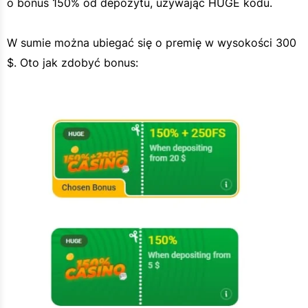
o bonus 150% od depozytu, używając HUGE kodu.
W sumie można ubiegać się o premię w wysokości 300
$. Oto jak zdobyć bonus: