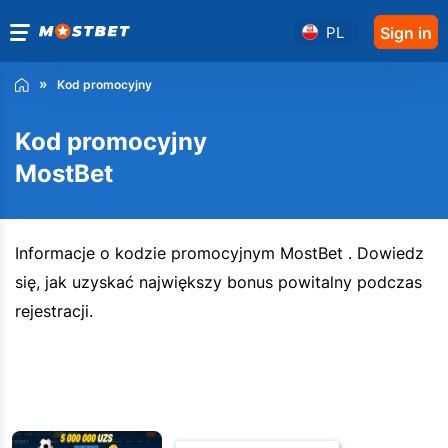
PL
Sign in
Kod promocyjny
Kod promocyjny
MostBet
Informacje o kodzie promocyjnym MostBet . Dowiedz
się, jak uzyskać największy bonus powitalny podczas
rejestracji.