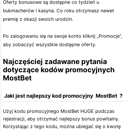
Oferty bonusowe są dostępne co tydzień u
bukmacherów i kasyna. Co roku otrzymasz nawet
premię z okazji swoich urodzin.
Po zalogowaniu się na swoje konto kliknij „Promocje”,
aby zobaczyć wszystkie dostępne oferty.
Najczęściej zadawane pytania 
dotyczące kodów promocyjnych  
MostBet 
 Jaki jest najlepszy kod promocyjny  MostBet  ?
Użyj kodu promocyjnego MostBet HUGE podczas
rejestracji, aby otrzymać najlepszy bonus powitalny.
Korzystając z tego kodu, można ubiegać się o kwotę