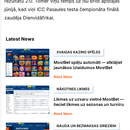
rezultātu 2:0. Tomēr viņu temps uz īsu brīdi apstājās
jūnijā, kad viņi ICC Pasaules testa čempionāta finālā
zaudēja Dienvidāfrikai.
Latest News
SVAIGAS KAZINO SPĒLES
MostBet spēļu automāti — atklājiet
jaunākos izlaidumus MostBet
kazino
Read More
NĀKOTNES LIKMES
Likmes uz uzvaru vietnē MostBet —
lieciet likmes uz sezonas un turnīru
uzvarētājiem
Read More
NAUDA UN BEZMAKSAS GRIEZIENI