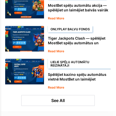
MostBet spēļu automātu akcija —
spēlējiet un laimējiet balvās vairāk
nekā 1 miljonu eiro
Read More
ONLYPLAY BALVU FONDS
Tiger Jackpots Clash — spēlējiet
MostBet spēļu automātus un
laimējiet daļu no 40 000 eiro.
Read More
LIELIE SPĒĻU AUTOMĀTU
REIZINĀTĀJI
Spēlējiet kazino spēļu automātus
vietnē MostBet un laimējiet
ikdienas futbola superkritumus
Read More
See All