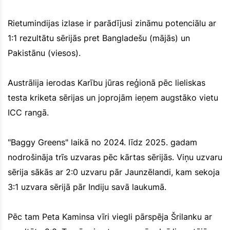
Rietumindijas izlase ir parādījusi zināmu potenciālu ar
1:1 rezultātu sērijās pret Bangladešu (mājās) un
Pakistānu (viesos).
Austrālija ierodas Karību jūras reģionā pēc lieliskas
testa kriketa sērijas un joprojām ieņem augstāko vietu
ICC rangā.
"Baggy Greens" laikā no 2024. līdz 2025. gadam
nodrošināja trīs uzvaras pēc kārtas sērijās. Viņu uzvaru
sērija sākās ar 2:0 uzvaru pār Jaunzēlandi, kam sekoja
3:1 uzvara sērijā pār Indiju savā laukumā.
Pēc tam Peta Kaminsa vīri viegli pārspēja Šrilanku ar