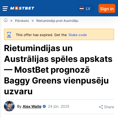
LV
Sign in
Pārskats
Rietumindija pret Austrāliju
This offer has expired. Get the
Stake code
Rietumindijas un
Austrālijas spēles apskats
— MostBet prognozē
Baggy Greens vienpusēju
uzvaru
By
Alex Waite
24 jūn. 2025
Share