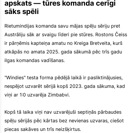
apskats — tūres komanda cerīgi
sāks spēli
Rietumindijas komanda savu mājas spēļu sēriju pret
Austrāliju sāk ar svaigu līderi pie stūres. Rostons Čeiss
ir pārņēmis kapteiņa amatu no Kreiga Bretveita, kurš
atkāpās no amata 2025. gada sākumā pēc trīs gadu
ilgas komandas vadīšanas.
"Windies" testa forma pēdējā laikā ir pasliktinājusies,
nespējot uzvarēt sērijā kopš 2023. gada sākuma, kad
viņi ar 1:0 uzvarēja Zimbabvi.
Kopš tā laika viņi nav uzvarējuši septiņās pārbaudes
spēļu sērijās pēc kārtas bez nevienas uzvaras, ciešot
piecas sakāves un trīs neizšķirtus.