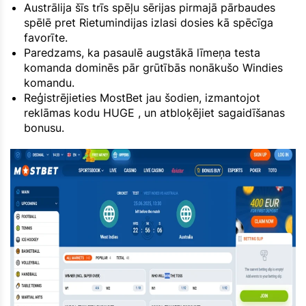
Austrālija šīs trīs spēļu sērijas pirmajā pārbaudes
spēlē pret Rietumindijas izlasi dosies kā spēcīga
favorīte.
Paredzams, ka pasaulē augstākā līmeņa testa
komanda dominēs pār grūtībās nonākušo Windies
komandu.
Reģistrējieties MostBet jau šodien, izmantojot
reklāmas kodu HUGE , un atbloķējiet sagaidīšanas
bonusu.