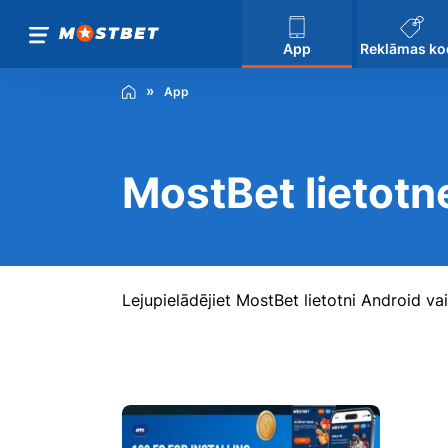
App
Reklāmas ko
App
MostBet lietotn
Lejupielādējiet MostBet lietotni Android va