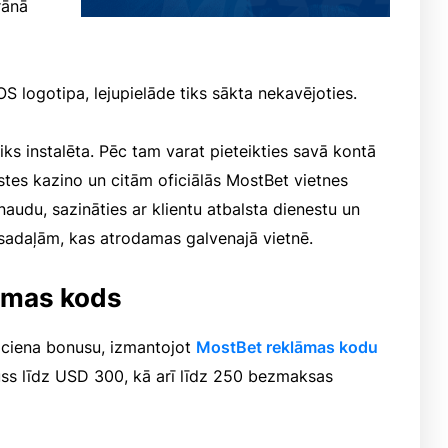
rānā
OS logotipa, lejupielāde tiks sākta nekavējoties.
iks instalēta. Pēc tam varat pieteikties savā kontā
istes kazino un citām oficiālās MostBet vietnes
audu, sazināties ar klientu atbalsta dienestu un
 sadaļām, kas atrodamas galvenajā vietnē.
lāmas kods
eiciena bonusu, izmantojot
MostBet reklāmas kodu
onuss līdz USD 300, kā arī līdz 250 bezmaksas