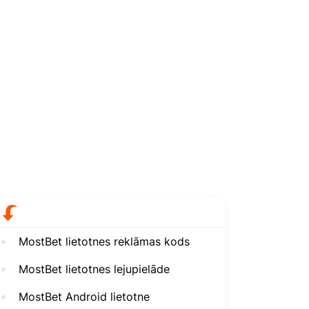
MostBet lietotnes reklāmas kods
MostBet lietotnes lejupielāde
MostBet Android lietotne