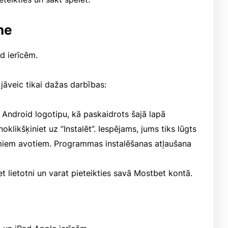
ne
d ierīcēm.
 jāveic tikai dažas darbības:
t Android logotipu, kā paskaidrots šajā lapā
oklikšķiniet uz “Instalēt”. Iespējams, jums tiks lūgts
nāmiem avotiem. Programmas instalēšanas atļaušana
et lietotni un varat pieteikties savā Mostbet kontā.