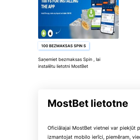
100 BEZMAKSAS SPIN S
Saņemiet bezmaksas Spin , lai
instalētu lietotni MostBet
MostBet lietotne
Oficiālajai MostBet vietnei var piekļūt 
izmantojat mobilo ierīci, piemēram, vie