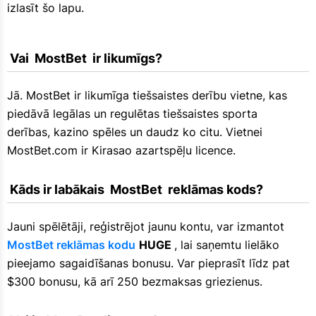
izlasīt šo lapu.
 Vai  MostBet  ir likumīgs?
Jā. MostBet ir likumīga tiešsaistes derību vietne, kas
piedāvā legālas un regulētas tiešsaistes sporta
derības, kazino spēles un daudz ko citu. Vietnei
MostBet.com ir Kirasao azartspēļu licence.
 Kāds ir labākais  MostBet  reklāmas kods?
Jauni spēlētāji, reģistrējot jaunu kontu, var izmantot
MostBet reklāmas kodu
HUGE
, lai saņemtu lielāko
pieejamo sagaidīšanas bonusu. Var pieprasīt līdz pat
$300 bonusu, kā arī 250 bezmaksas griezienus.