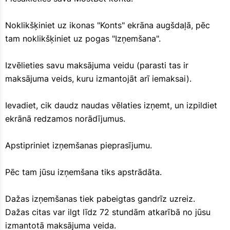
Noklikšķiniet uz ikonas "Konts" ekrāna augšdaļā, pēc
tam noklikšķiniet uz pogas "Izņemšana".
Izvēlieties savu maksājuma veidu (parasti tas ir
maksājuma veids, kuru izmantojāt arī iemaksai).
Ievadiet, cik daudz naudas vēlaties izņemt, un izpildiet
ekrānā redzamos norādījumus.
Apstipriniet izņemšanas pieprasījumu.
Pēc tam jūsu izņemšana tiks apstrādāta.
Dažas izņemšanas tiek pabeigtas gandrīz uzreiz.
Dažas citas var ilgt līdz 72 stundām atkarībā no jūsu
izmantotā maksājuma veida.