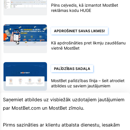
Pilns ceļvedis, kā izmantot MostBet
reklāmas kodu HUGE
APDROŠINIET SAVAS LIKMES!
Kā apdrošināties pret likmju zaudēšanu
vietnē MostBet
PALĪDZĪBAS SADAĻA
MostBet palīdzības līnija – šeit atrodiet
atbildes uz saviem jautājumiem
Saņemiet atbildes uz visbiežāk uzdotajiem jautājumiem
par MostBet.com un MostBet zīmolu.
Pirms sazināties ar klientu atbalsta dienestu, iesakām