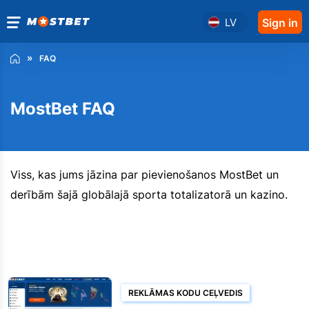
LV
Sign in
FAQ
MostBet FAQ
Viss, kas jums jāzina par pievienošanos MostBet un
derībām šajā globālajā sporta totalizatorā un kazino.
REKLĀMAS KODU CEĻVEDIS