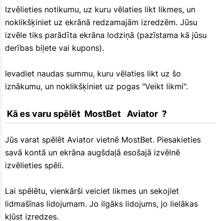
Izvēlieties notikumu, uz kuru vēlaties likt likmes, un
noklikšķiniet uz ekrānā redzamajām izredzēm. Jūsu
izvēle tiks parādīta ekrāna lodziņā (pazīstama kā jūsu
derības biļete vai kupons).
Ievadiet naudas summu, kuru vēlaties likt uz šo
iznākumu, un noklikšķiniet uz pogas "Veikt likmi".
 Kā es varu spēlēt  MostBet   Aviator  ?
Jūs varat spēlēt Aviator vietnē MostBet. Piesakieties
savā kontā un ekrāna augšdaļā esošajā izvēlnē
izvēlieties spēli.
Lai spēlētu, vienkārši veiciet likmes un sekojiet
lidmašīnas lidojumam. Jo ilgāks lidojums, jo lielākas
kļūst izredzes.