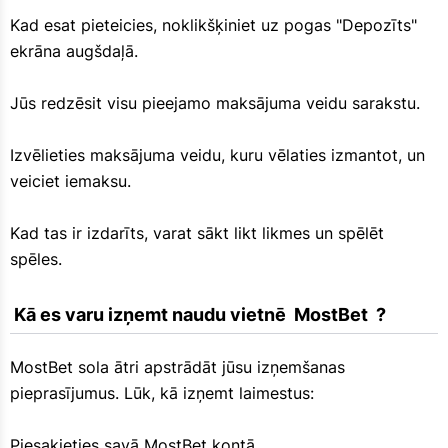
Kad esat pieteicies, noklikšķiniet uz pogas "Depozīts"
ekrāna augšdaļā.
Jūs redzēsit visu pieejamo maksājuma veidu sarakstu.
Izvēlieties maksājuma veidu, kuru vēlaties izmantot, un
veiciet iemaksu.
Kad tas ir izdarīts, varat sākt likt likmes un spēlēt
spēles.
 Kā es varu izņemt naudu vietnē  MostBet  ?
MostBet sola ātri apstrādāt jūsu izņemšanas
pieprasījumus. Lūk, kā izņemt laimestus:
Piesakieties savā MostBet kontā.