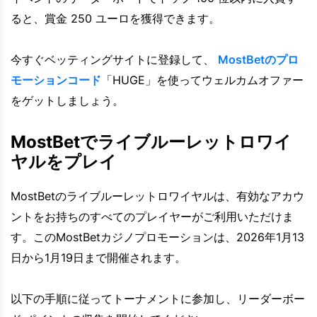
ると、賞金 250 ユーロを獲得できます。
今すぐベッティングサイトに登録して、
MostBetのプロ
モーションコード
「HUGE」を使ってウェルカムオファー
をゲットしましょう。
MostBetでライブルーレットロワイ
ヤルをプレイ
MostBetのライブルーレットロワイヤルは、有効なアカウ
ントをお持ちのすべてのプレイヤーがご利用いただけま
す。このMostBetカジノプロモーションは、2026年1月13
日から1月19日まで開催されます。
以下の手順に従ってトーナメントに参加し、リーダーボー