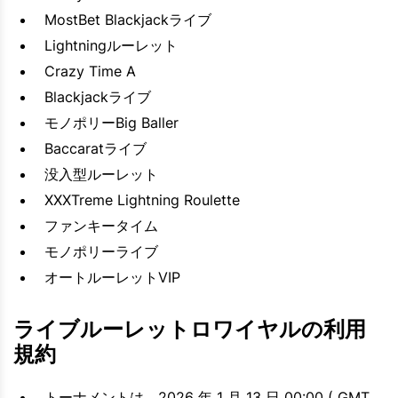
MostBet Blackjackライブ
Lightningルーレット
Crazy Time A
Blackjackライブ
モノポリーBig Baller
Baccaratライブ
没入型ルーレット
XXXTreme Lightning Roulette
ファンキータイム
モノポリーライブ
オートルーレットVIP
ライブルーレットロワイヤルの利用
規約
トーナメントは、2026 年 1 月 13 日 00:00 ( GMT