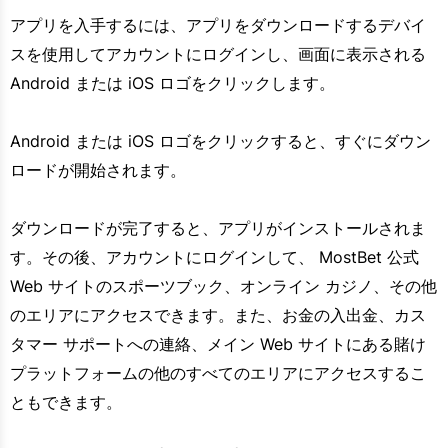
アプリを入手するには、アプリをダウンロードするデバイ
スを使用してアカウントにログインし、画面に表示される
Android または iOS ロゴをクリックします。
Android または iOS ロゴをクリックすると、すぐにダウン
ロードが開始されます。
ダウンロードが完了すると、アプリがインストールされま
す。その後、アカウントにログインして、 MostBet 公式
Web サイトのスポーツブック、オンライン カジノ、その他
のエリアにアクセスできます。また、お金の入出金、カス
タマー サポートへの連絡、メイン Web サイトにある賭け
プラットフォームの他のすべてのエリアにアクセスするこ
ともできます。