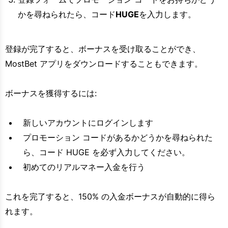
かを尋ねられたら、コード
HUGE
を入力します。
登録が完了すると、ボーナスを受け取ることができ、
MostBet アプリをダウンロードすることもできます。
ボーナスを獲得するには:
新しいアカウントにログインします
プロモーション コードがあるかどうかを尋ねられた
ら、コード HUGE を必ず入力してください。
初めてのリアルマネー入金を行う
これを完了すると、150% の入金ボーナスが自動的に得ら
れます。