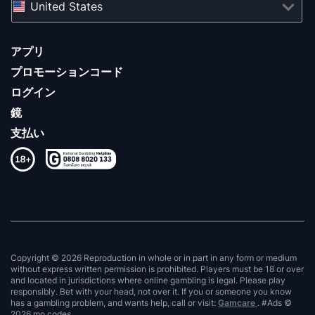
United States
アプリ
プロモーションコード
ログイン
鏡
支払い
Copyright © 2026 Reproduction in whole or in part in any form or medium
without express written permission is prohibited. Players must be 18 or over
and located in jurisdictions where online gambling is legal. Please play
responsibly. Bet with your head, not over it. If you or someone you know
has a gambling problem, and wants help, call or visit:
Gamcare
. #Ads ©
2026 mo.codes