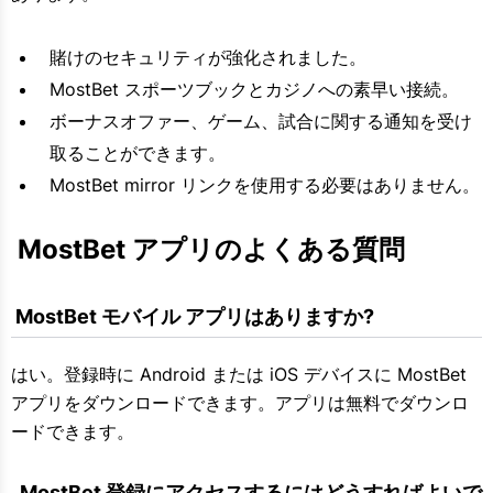
賭けのセキュリティが強化されました。
MostBet スポーツブックとカジノへの素早い接続。
ボーナスオファー、ゲーム、試合に関する通知を受け
取ることができます。
MostBet mirror リンクを使用する必要はありません。
 MostBet アプリのよくある質問
 MostBet モバイル アプリはありますか?
はい。登録時に Android または iOS デバイスに MostBet
アプリをダウンロードできます。アプリは無料でダウンロ
ードできます。
  MostBet 登録にアクセスするにはどうすればよいで