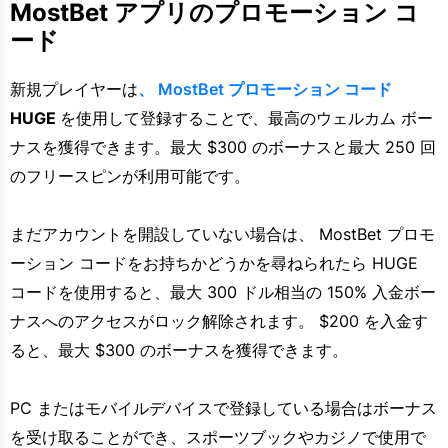
MostBet アプリのプロモーション コ
ード
新規プレイヤーは
、 MostBet プロモーション コード
HUGE
を使用して登録することで、最高のウェルカム ボー
ナスを獲得できます。最大 $300 のボーナスと最大 250 回
のフリースピンが利用可能です。
まだアカウントを開設していない場合は、 MostBet プロモ
ーション コードをお持ちかどうかを尋ねられたら HUGE
コードを使用すると、最大 300 ドル相当の 150% 入金ボー
ナスへのアクセスがロック解除されます。 $200 を入金す
ると、最大 $300 のボーナスを獲得できます。
PC またはモバイルデバイスで登録している場合はボーナス
を受け取ることができ、スポーツブックやカジノで使用で