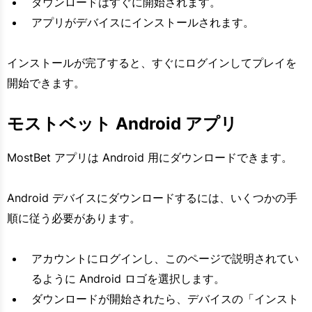
ダウンロードはすぐに開始されます。
アプリがデバイスにインストールされます。
インストールが完了すると、すぐにログインしてプレイを
開始できます。
モストベット Android アプリ
MostBet アプリは Android 用にダウンロードできます。
Android デバイスにダウンロードするには、いくつかの手
順に従う必要があります。
アカウントにログインし、このページで説明されてい
るように Android ロゴを選択します。
ダウンロードが開始されたら、デバイスの「インスト