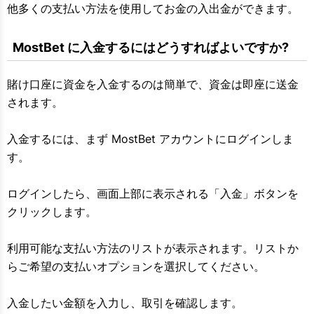
他多くの支払い方法を使用してお金の入出金ができます。
  MostBet に入金するにはどうすればよいですか?
賭け口座に資金を入金するのは簡単で、資金は即座に送金
されます。
入金するには、まず MostBet アカウントにログインしま
す。
ログインしたら、画面上部に表示される「入金」ボタンを
クリックします。
利用可能な支払い方法のリストが表示されます。リストか
らご希望の支払いオプションを選択してください。
入金したい金額を入力し、取引を確認します。