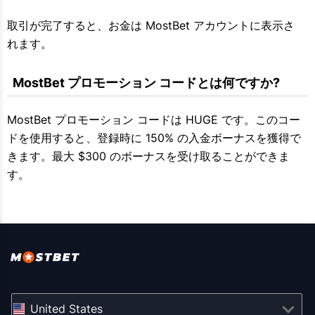
取引が完了すると、お金は MostBet アカウントに表示さ
れます。
  MostBet プロモーション コードとは何ですか?
MostBet プロモーション コードは HUGE です。このコー
ドを使用すると、登録時に 150% の入金ボーナスを獲得で
きます。最大 $300 のボーナスを受け取ることができま
す。
United States