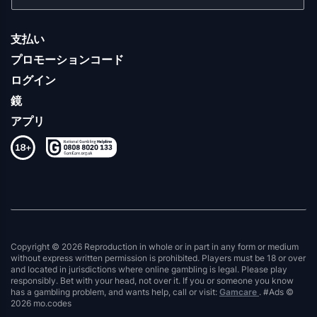
支払い
プロモーションコード
ログイン
鏡
アプリ
Copyright © 2026 Reproduction in whole or in part in any form or medium
without express written permission is prohibited. Players must be 18 or over
and located in jurisdictions where online gambling is legal. Please play
responsibly. Bet with your head, not over it. If you or someone you know
has a gambling problem, and wants help, call or visit:
Gamcare
. #Ads ©
2026 mo.codes