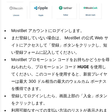
MostBet アカウントにログインします。
まだ登録していない場合は、 MostBet の公式 Web サ
イトにアクセスして「登録」ボタンをクリックし、短
い登録フォームに記入してください。
MostBet プロモーション コードをお持ちかどうかを尋
ねられたら、プロモーション コード
HUGE
を使用し
てください。このコードを使用すると、新規プレイヤ
ーは最大 300 ドル相当の最大のウェルカム ボーナス
を獲得できます。
登録してログインしたら、画面上部の「入金」ボタン
をクリックします。
利用可能なすべての支払い方法のリストが表示されま