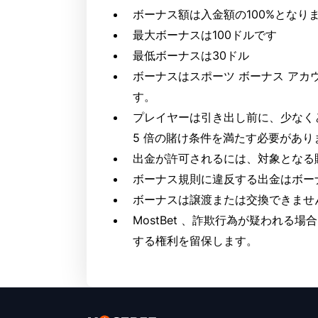
ボーナス額は入金額の100%となり
最大ボーナスは100ドルです
最低ボーナスは30ドル
ボーナスはスポーツ ボーナス ア
す。
プレイヤーは引き出し前に、少なくと
5 倍の賭け条件を満たす必要があり
出金が許可されるには、対象となる賭
ボーナス規則に違反する出金はボー
ボーナスは譲渡または交換できませ
MostBet 、詐欺行為が疑われ
する権利を留保します。