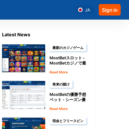
JA
Sign in
Latest News
最新のカジノゲーム
MostBetスロット -
MostBetカジノで最
新リリースをチェッ
Read More
ク
将来の賭け
MostBetの優勝予想
ベット - シーズン優
勝者やトーナメント
Read More
優勝者に賭けよう
現金とフリースピン