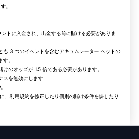
ます。
カウントに入金され、出金する前に賭ける必要がありま
も 3 つのイベントを含むアキュムレーター ベットの
ます。
けのオッズが 1.5 倍である必要があります。
ナスを無効にします
ん
る場合に、利用規約を修正したり個別の賭け条件を課したり