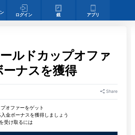
ン
ログイン
鏡
アプリ
20ワールドカップオファ
金ボーナスを獲得
Share
ドカップオファーをゲット
00%入金ボーナスを獲得しましょう
報酬を受け取るには