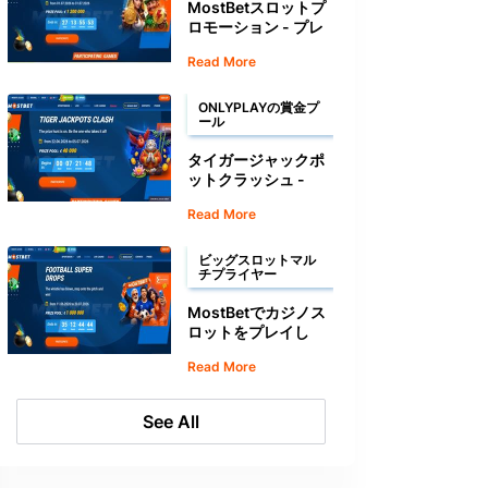
MostBetスロットプ
ロモーション - プレ
イして100万ユーロ
Read More
以上の賞金を獲得し
よう
ONLYPLAYの賞金プ
ール
タイガージャックポ
ットクラッシュ -
MostBetスロットゲ
Read More
ームをプレイして、
賞金総額40,000ユー
ロを分け合おう！
ビッグスロットマル
チプライヤー
MostBetでカジノス
ロットをプレイし
て、毎日フットボー
Read More
ルのスーパードロッ
プを獲得しよう
See All