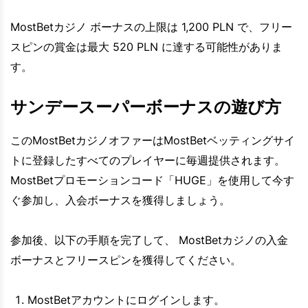
MostBetカジノ ボーナスの上限は 1,200 PLN で、フリー
スピンの賞金は最大 520 PLN に達する可能性がありま
す。
サンデースーパーボーナスの遊び方
このMostBetカジノオファーはMostBetベッティングサイ
トに登録したすべてのプレイヤーに毎週提供されます。
MostBetプロモーションコード「HUGE」を使用して今す
ぐ参加し、入会ボーナスを獲得しましょう。
参加後、以下の手順を完了して、 MostBetカジノの入金
ボーナスとフリースピンを獲得してください。
MostBetアカウントにログインします。