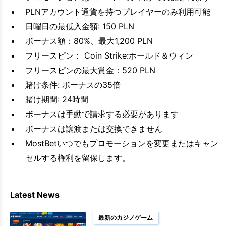
PLNアカウント通貨を持つプレイヤーのみ利用可能
日曜日の最低入金額: 150 PLN
ボーナス額：80%、最大1,200 PLN
フリースピン： Coin Strike:ホールド＆ウィン
フリースピンの最大賞金：520 PLN
賭け条件: ボーナスの35倍
賭け期間: 24時間
ボーナスは手動で請求する必要があります
ボーナスは譲渡または交換できません
MostBetいつでもプロモーションを変更またはキャン
セルする権利を留保します。
Latest News
最新のカジノゲーム