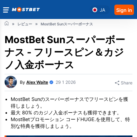
JA
Sign in
レビュー
MostBet Sunスーパーボーナス
MostBet Sunスーパーボー
ナス - フリースピン＆カジ
ノ入金ボーナス
By
Alex Waite
29 1 2026
Share
MostBet Sunのスーパーボーナスでフリースピンを獲
得しましょう。
最大 80% のカジノ入金ボーナスも獲得できます。
MostBetプロモーション コードHUGE.を使用して、特
別な特典を獲得しましょう。