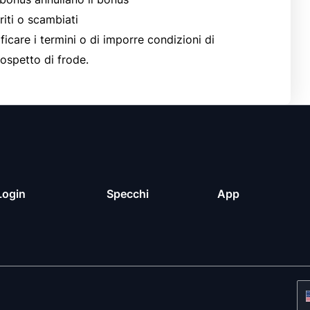
iti o scambiati
ificare i termini o di imporre condizioni di
ospetto di frode.
Login
Specchi
App