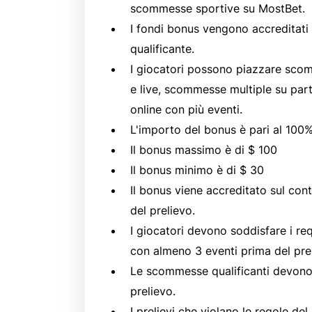
scommesse sportive su MostBet.
I fondi bonus vengono accreditati 
qualificante.
I giocatori possono piazzare sco
e live, scommesse multiple su par
online con più eventi.
L'importo del bonus è pari al 100%
Il bonus massimo è di $ 100
Il bonus minimo è di $ 30
Il bonus viene accreditato sul c
del prelievo.
I giocatori devono soddisfare i r
con almeno 3 eventi prima del pre
Le scommesse qualificanti devono 
prelievo.
I prelievi che violano le regole de