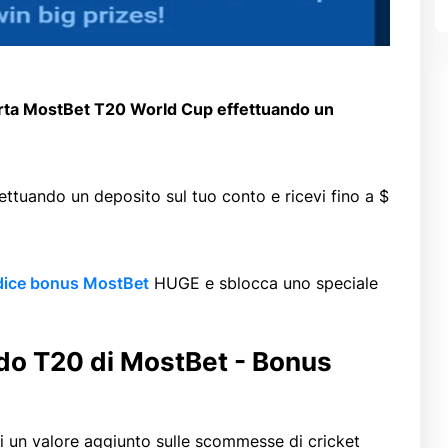
ferta MostBet T20 World Cup effettuando un
ettuando un deposito sul tuo conto e ricevi fino a $
dice bonus MostBet
HUGE e sblocca uno speciale
do T20 di MostBet - Bonus
i un valore aggiunto sulle scommesse di cricket