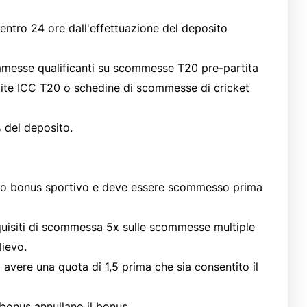
entro 24 ore dall'effettuazione del deposito
mmesse qualificanti su scommesse T20 pre-partita
tite ICC T20 o schedine di scommesse di cricket
 del deposito.
onto bonus sportivo e deve essere scommesso prima
equisiti di scommessa 5x sulle scommesse multiple
lievo.
avere una quota di 1,5 prima che sia consentito il
l bonus annullano il bonus