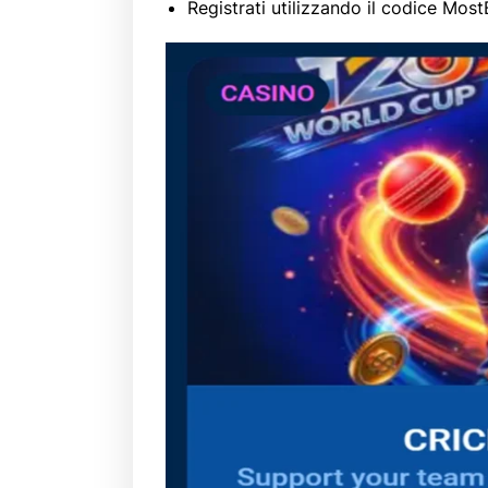
Registrati utilizzando il codice Mo