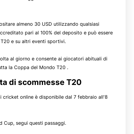
positare almeno 30 USD utilizzando qualsiasi
ccreditato pari al 100% del deposito e può essere
20 e su altri eventi sportivi.
ta al giorno e consente ai giocatori abituali di
tutta la Coppa del Mondo T20 .
erta di scommesse T20
ricket online è disponibile dal 7 febbraio all'8
d Cup, segui questi passaggi.