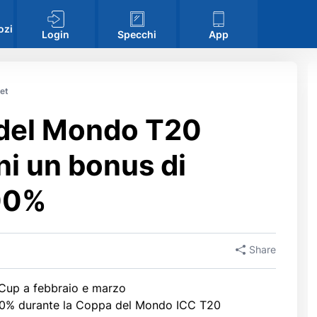
ozi
Login
Specchi
App
et
 del Mondo T20
ni un bonus di
100%
Share
 Cup a febbraio e marzo
100% durante la Coppa del Mondo ICC T20