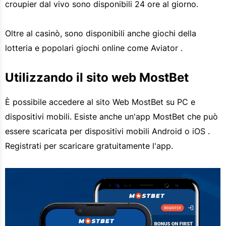
croupier dal vivo sono disponibili 24 ore al giorno.
Oltre al casinò, sono disponibili anche giochi della
lotteria e popolari giochi online come Aviator .
Utilizzando il sito web MostBet
È possibile accedere al sito Web MostBet su PC e
dispositivi mobili. Esiste anche un'app MostBet che può
essere scaricata per dispositivi mobili Android o iOS .
Registrati per scaricare gratuitamente l'app.