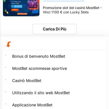
Promozione slot del casinò MostBet -
Vinci 1100 € con Lucky Slots
Carica Di Più
Bonus di benvenuto MostBet
MostBet scommesse sportive
Casinò MostBet
Utilizzando il sito web MostBet
Applicazione MostBet