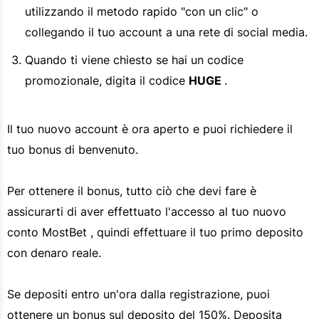
utilizzando il metodo rapido "con un clic" o
collegando il tuo account a una rete di social media.
Quando ti viene chiesto se hai un codice
promozionale, digita il codice
HUGE
.
Il tuo nuovo account è ora aperto e puoi richiedere il
tuo bonus di benvenuto.
Per ottenere il bonus, tutto ciò che devi fare è
assicurarti di aver effettuato l'accesso al tuo nuovo
conto MostBet , quindi effettuare il tuo primo deposito
con denaro reale.
Se depositi entro un'ora dalla registrazione, puoi
ottenere un bonus sul deposito del 150%. Deposita