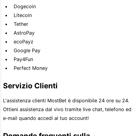
Dogecoin
Litecoin
Tether
AstroPay
ecoPayz
Google Pay
Pay4Fun
Perfect Money
Servizio Clienti
L'assistenza clienti MostBet è disponibile 24 ore su 24.
Ottieni assistenza dal vivo tramite live chat, telefono ed
e-mail quando accedi al tuo account!
Domande frequenti sulla 