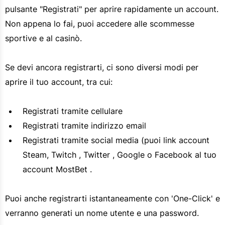
pulsante "Registrati" per aprire rapidamente un account.
Non appena lo fai, puoi accedere alle scommesse
sportive e al casinò.
Se devi ancora registrarti, ci sono diversi modi per
aprire il tuo account, tra cui:
Registrati tramite cellulare
Registrati tramite indirizzo email
Registrati tramite social media (puoi link account
Steam, Twitch , Twitter , Google o Facebook al tuo
account MostBet .
Puoi anche registrarti istantaneamente con 'One-Click' e
verranno generati un nome utente e una password.