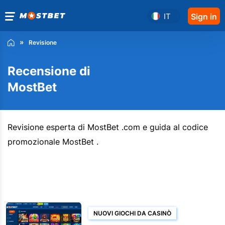
IT
Sign in
Revisione
Recensione di
MostBet
Revisione esperta di MostBet .com e guida al codice
promozionale MostBet .
NUOVI GIOCHI DA CASINÒ