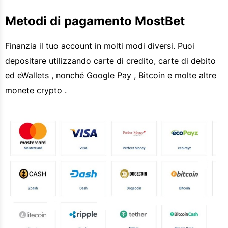
Metodi di pagamento MostBet
Finanzia il tuo account in molti modi diversi. Puoi
depositare utilizzando carte di credito, carte di debito
ed eWallets , nonché Google Pay , Bitcoin e molte altre
monete crypto .