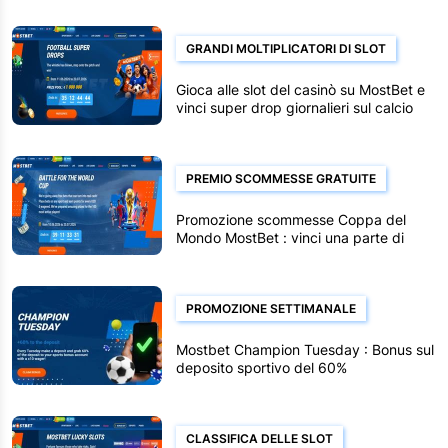
GRANDI MOLTIPLICATORI DI SLOT
Gioca alle slot del casinò su MostBet e
vinci super drop giornalieri sul calcio
PREMIO SCOMMESSE GRATUITE
Promozione scommesse Coppa del
Mondo MostBet : vinci una parte di
20.000 $
PROMOZIONE SETTIMANALE
Mostbet Champion Tuesday : Bonus sul
deposito sportivo del 60%
CLASSIFICA DELLE SLOT