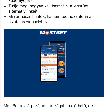
képernyőjét?
Tudja meg, hogyan kell használni a MostBet
alternatív linkjét
Mirror használhatók, ha nem tud hozzáférni a
hivatalos webhelyhez
MostBet a világ számos országában elérhető, de