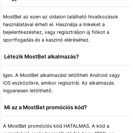
MostBet az ezen az oldalon található hivatkozások
használatával érheti el. Használja a linkeket a
bejelentkezéshez, vagy regisztráljon új fiókot a
sportfogadás és a kaszinó eléréséhez.
 Létezik MostBet alkalmazás?
Igen. A MostBet alkalmazást letöltheti Android vagy
iOS eszközökre, amikor regisztrál. Az alkalmazás
ingyenesen letölthető.
 Mi az a MostBet promóciós kód?
A MostBet promóciós kód HATALMAS. A kód a