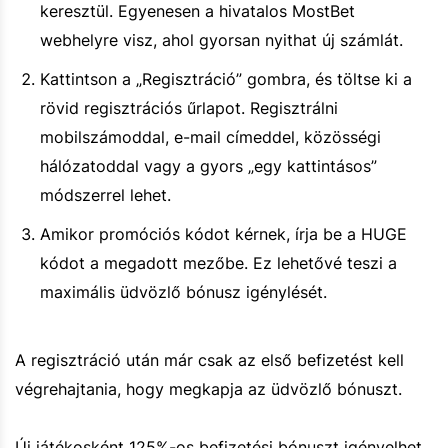
keresztül. Egyenesen a hivatalos MostBet
webhelyre visz, ahol gyorsan nyithat új számlát.
Kattintson a „Regisztráció” gombra, és töltse ki a
rövid regisztrációs űrlapot. Regisztrálni
mobilszámoddal, e-mail címeddel, közösségi
hálózatoddal vagy a gyors „egy kattintásos”
módszerrel lehet.
Amikor promóciós kódot kérnek, írja be a HUGE
kódot a megadott mezőbe. Ez lehetővé teszi a
maximális üdvözlő bónusz igénylését.
A regisztráció után már csak az első befizetést kell
végrehajtania, hogy megkapja az üdvözlő bónuszt.
Új játékosként 125%-os befizetési bónuszt igényelhet.