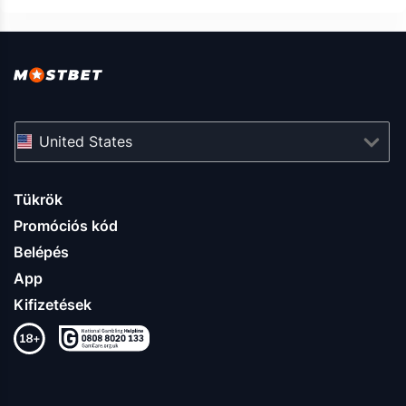
United States
Tükrök
Promóciós kód
Belépés
App
Kifizetések