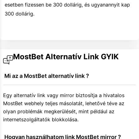
esetben fizessen be 300 dollárig, és ugyanannyit kap
300 dollárig.
MostBet Alternatív Link GYIK
 Mi az a MostBet alternatív link ?
Egy alternatív link vagy mirror biztosítja a hivatalos
MostBet webhely teljes másolatát, lehetővé téve az
olyan problémák megkerülését, mint például az
internetszolgáltatók blokkolása.
 Hogyan használhatom link MostBet mirror ?