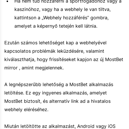
Ha nem tud hozzáférni a sportfogadóhoz vagy a
kaszinóhoz, vagy ha a webhely le van tiltva,
kattintson a „Webhely hozzáférés” gombra,
amelyet a képernyő tetején kell látnia.
Ezután számos lehetőséget kap a webhelyével
kapcsolatos problémák leküzdésére, valamint
kiválaszthatja, hogy frissítéseket kapjon az új MostBet
mirror , amint megjelennek.
A legnépszerűbb lehetőség a MostBet alkalmazás
letöltése. Ez egy ingyenes alkalmazás, amelyet
MostBet biztosít, és alternatív link ad a hivatalos
webhely eléréséhez.
Miután letöltötte az alkalmazást, Android vagy iOS