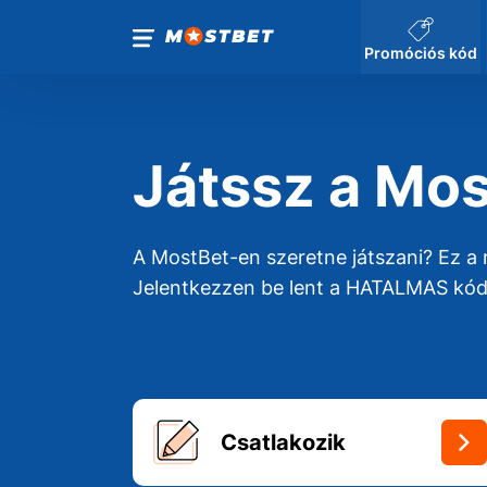
Promóciós kód
Játssz a Mos
A MostBet-en szeretne játszani? Ez a 
Jelentkezzen be lent a HATALMAS kód
Csatlakozik