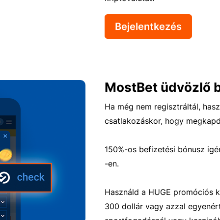
Bejelentkezés
MostBet üdvözlő 
Ha még nem regisztráltál, ha
csatlakozáskor, hogy megkapd
150%-os befizetési bónusz igén
-en.
Használd a HUGE promóciós k
300 dollár vagy azzal egyenér