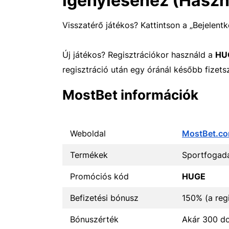
igényléséhez (Haszn
Visszatérő játékos? Kattintson a „Bejelent
Új játékos? Regisztrációkor használd a
HU
regisztráció után egy óránál később fizet
MostBet információk
Weboldal
MostBet.c
Termékek
Sportfogadá
Promóciós kód
HUGE
Befizetési bónusz
150% (a regi
Bónuszérték
Akár 300 do