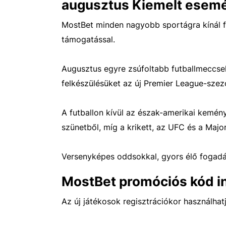
augusztus Kiemelt esemé
MostBet minden nagyobb sportágra kínál fog
támogatással.
Augusztus egyre zsúfoltabb futballmeccsek
felkészülésüket az új Premier League-szez
A futballon kívül az észak-amerikai kemény
szünetből, míg a krikett, az UFC és a Maj
Versenyképes oddsokkal, gyors élő fogadás
MostBet promóciós kód i
Az új játékosok regisztrációkor használh