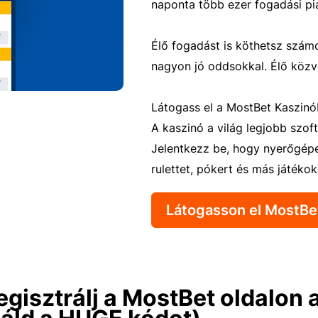
naponta több ezer fogadási pi
Élő fogadást is köthetsz szám
nagyon jó oddsokkal. Élő közv
Látogass el a MostBet Kaszinób
A kaszinó a világ legjobb szoft
Jelentkezz be, hogy nyerőgépes
rulettet, pókert és más játékok
Látogasson el MostBe
egisztrálj a MostBet oldalon