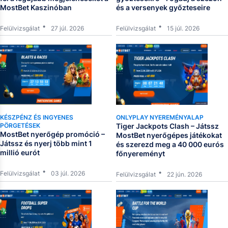
MostBet Kaszinóban
és a versenyek győzteseire
Felülvizsgálat
27 júl. 2026
Felülvizsgálat
15 júl. 2026
KÉSZPÉNZ ÉS INGYENES
ONLYPLAY NYEREMÉNYALAP
PÖRGETÉSEK
Tiger Jackpots Clash – Játssz
MostBet nyerőgép promóció –
MostBet nyerőgépes játékokat
Játssz és nyerj több mint 1
és szerezd meg a 40 000 eurós
millió eurót
főnyereményt
Felülvizsgálat
03 júl. 2026
Felülvizsgálat
22 jún. 2026