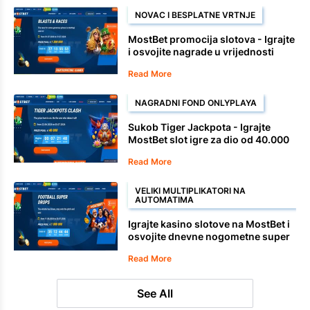
NOVAC I BESPLATNE VRTNJE
MostBet promocija slotova - Igrajte
i osvojite nagrade u vrijednosti
većoj od milijun eura
Read More
NAGRADNI FOND ONLYPLAYA
Sukob Tiger Jackpota - Igrajte
MostBet slot igre za dio od 40.000
€
Read More
VELIKI MULTIPLIKATORI NA
AUTOMATIMA
Igrajte kasino slotove na MostBet i
osvojite dnevne nogometne super
nagrade
Read More
See All