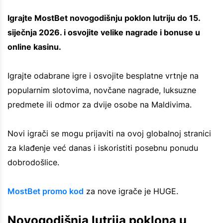
Igrajte MostBet novogodišnju poklon lutriju do 15.
siječnja 2026. i osvojite velike nagrade i bonuse u
online kasinu.
Igrajte odabrane igre i osvojite besplatne vrtnje na
popularnim slotovima, novčane nagrade, luksuzne
predmete ili odmor za dvije osobe na Maldivima.
Novi igrači se mogu prijaviti na ovoj globalnoj stranici
za klađenje već danas i iskoristiti posebnu ponudu
dobrodošlice.
MostBet promo kod
za nove igrače je HUGE.
Novogodišnja lutrija poklona u