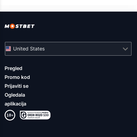
United States
Pregled
Promo kod
Prijaviti se
Ogledala
aplikacija