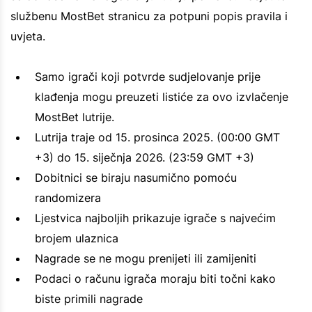
službenu MostBet stranicu za potpuni popis pravila i
uvjeta.
Samo igrači koji potvrde sudjelovanje prije
klađenja mogu preuzeti listiće za ovo izvlačenje
MostBet lutrije.
Lutrija traje od 15. prosinca 2025. (00:00 GMT
+3) do 15. siječnja 2026. (23:59 GMT +3)
Dobitnici se biraju nasumično pomoću
randomizera
Ljestvica najboljih prikazuje igrače s najvećim
brojem ulaznica
Nagrade se ne mogu prenijeti ili zamijeniti
Podaci o računu igrača moraju biti točni kako
biste primili nagrade