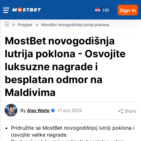
HR
Sign in
Pregled
MostBet novogodišnja lutrija poklona
MostBet novogodišnja
lutrija poklona - Osvojite
luksuzne nagrade i
besplatan odmor na
Maldivima
By
Alex Waite
17 pro 2025
Share
Pridružite se MostBet novogodišnjoj lutriji poklona i
osvojite velike nagrade.