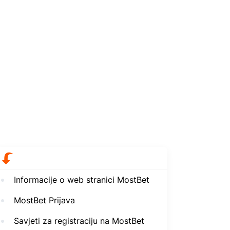
Informacije o web stranici MostBet
MostBet Prijava
Savjeti za registraciju na MostBet