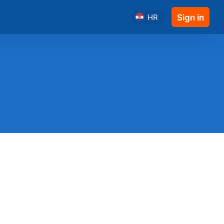
HR
Sign in