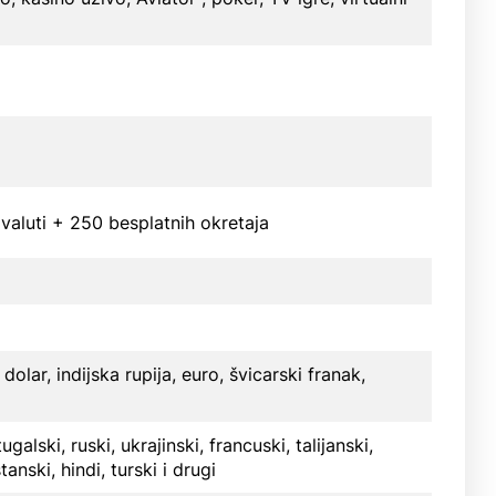
 valuti + 250 besplatnih okretaja
dolar, indijska rupija, euro, švicarski franak,
galski, ruski, ukrajinski, francuski, talijanski,
anski, hindi, turski i drugi