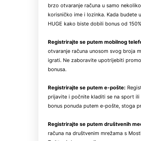
brzo otvaranje računa u samo nekoliko 
korisničko ime i lozinka. Kada budete 
HUGE kako biste dobili bonus od 150%
Registrirajte se putem mobilnog telef
otvaranje računa unosom svog broja mob
igrati. Ne zaboravite upotrijebiti pro
bonusa.
Registrirajte se putem e-pošte:
Regist
prijavite i počnite kladiti se na sport il
bonus ponuda putem e-pošte, stoga prov
Registrirajte se putem društvenih med
računa na društvenim mrežama s MostB