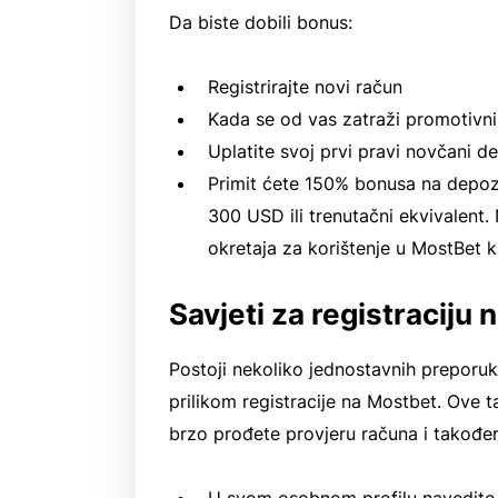
Da biste dobili bonus:
Registrirajte novi račun
Kada se od vas zatraži promotivn
Uplatite svoj prvi pravi novčani de
Primit ćete 150% bonusa na depozi
300 USD ili trenutačni ekvivalent.
okretaja za korištenje u MostBet k
Savjeti za registraciju
Postoji nekoliko jednostavnih preporu
prilikom registracije na Mostbet. Ove t
brzo prođete provjeru računa i također