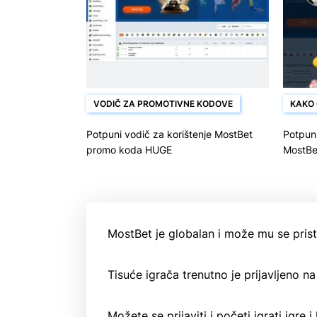
VODIČ ZA PROMOTIVNE KODOVE
KAKO 
Potpuni vodič za korištenje MostBet
Potpuni
promo koda HUGE
MostBet
bonus 
MostBet je globalan i može mu se pristup
Tisuće igrača trenutno je prijavljeno n
Možete se prijaviti i početi igrati igre i