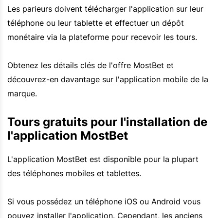
Les parieurs doivent télécharger l'application sur leur
téléphone ou leur tablette et effectuer un dépôt
monétaire via la plateforme pour recevoir les tours.
Obtenez les détails clés de l'offre MostBet et
découvrez-en davantage sur l'application mobile de la
marque.
Tours gratuits pour l'installation de
l'application MostBet
L'application MostBet est disponible pour la plupart
des téléphones mobiles et tablettes.
Si vous possédez un téléphone iOS ou Android vous
pouvez installer l'application. Cependant, les anciens