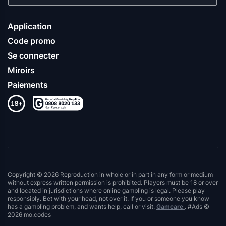
Application
Code promo
Se connecter
Miroirs
Paiements
Copyright © 2026 Reproduction in whole or in part in any form or medium
without express written permission is prohibited. Players must be 18 or over
and located in jurisdictions where online gambling is legal. Please play
responsibly. Bet with your head, not over it. If you or someone you know
has a gambling problem, and wants help, call or visit:
Gamcare
. #Ads ©
2026 mo.codes