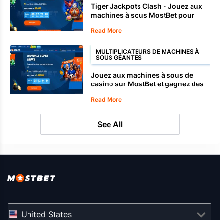
Tiger Jackpots Clash - Jouez aux
machines à sous MostBet pour
tenter de gagner une part des
Read More
40 000 € mis en jeu
MULTIPLICATEURS DE MACHINES À
SOUS GÉANTES
Jouez aux machines à sous de
casino sur MostBet et gagnez des
Super Drops de football quotidiens
Read More
See All
United States