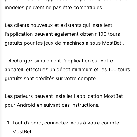
modèles peuvent ne pas être compatibles.
Les clients nouveaux et existants qui installent
l'application peuvent également obtenir 100 tours
gratuits pour les jeux de machines à sous MostBet .
Téléchargez simplement l'application sur votre
appareil, effectuez un dépôt minimum et les 100 tours
gratuits sont crédités sur votre compte.
Les parieurs peuvent installer l'application MostBet
pour Android en suivant ces instructions.
Tout d’abord, connectez-vous à votre compte
MostBet .