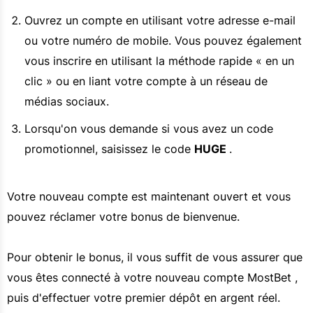
Ouvrez un compte en utilisant votre adresse e-mail
ou votre numéro de mobile. Vous pouvez également
vous inscrire en utilisant la méthode rapide « en un
clic » ou en liant votre compte à un réseau de
médias sociaux.
Lorsqu'on vous demande si vous avez un code
promotionnel, saisissez le code
HUGE
.
Votre nouveau compte est maintenant ouvert et vous
pouvez réclamer votre bonus de bienvenue.
Pour obtenir le bonus, il vous suffit de vous assurer que
vous êtes connecté à votre nouveau compte MostBet ,
puis d'effectuer votre premier dépôt en argent réel.