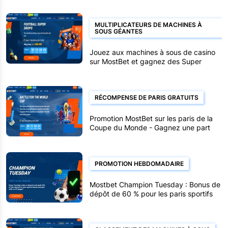
en jeu
MULTIPLICATEURS DE MACHINES À
SOUS GÉANTES
Jouez aux machines à sous de casino
sur MostBet et gagnez des Super
Drops de football quotidiens
RÉCOMPENSE DE PARIS GRATUITS
Promotion MostBet sur les paris de la
Coupe du Monde - Gagnez une part
des 20 000 $
PROMOTION HEBDOMADAIRE
Mostbet Champion Tuesday : Bonus de
dépôt de 60 % pour les paris sportifs