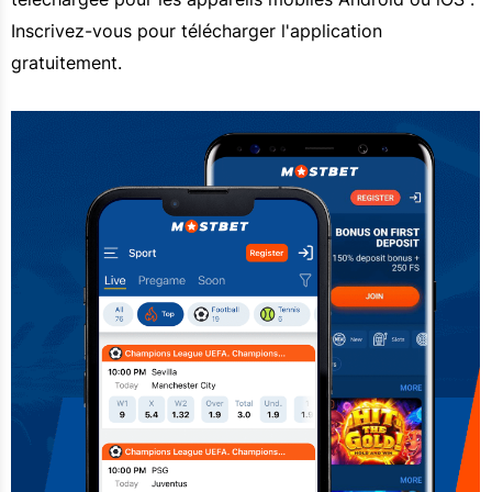
Inscrivez-vous pour télécharger l'application
gratuitement.