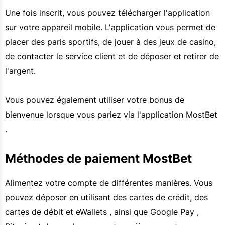
Une fois inscrit, vous pouvez télécharger l'application
sur votre appareil mobile. L'application vous permet de
placer des paris sportifs, de jouer à des jeux de casino,
de contacter le service client et de déposer et retirer de
l'argent.
Vous pouvez également utiliser votre bonus de
bienvenue lorsque vous pariez via l'application MostBet
.
Méthodes de paiement MostBet
Alimentez votre compte de différentes manières. Vous
pouvez déposer en utilisant des cartes de crédit, des
cartes de débit et eWallets , ainsi que Google Pay ,