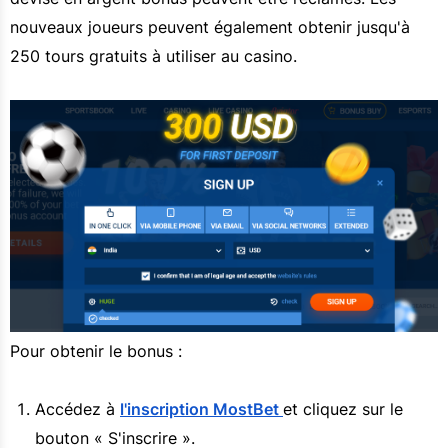
nouveaux joueurs peuvent également obtenir jusqu'à
250 tours gratuits à utiliser au casino.
Pour obtenir le bonus :
Accédez à
l'inscription MostBet
et cliquez sur le
bouton « S'inscrire ».