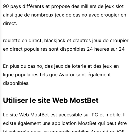
90 pays différents et propose des milliers de jeux slot
ainsi que de nombreux jeux de casino avec croupier en
direct.
roulette en direct, blackjack et d'autres jeux de croupier
en direct populaires sont disponibles 24 heures sur 24.
En plus du casino, des jeux de loterie et des jeux en
ligne populaires tels que Aviator sont également
disponibles.
Utiliser le site Web MostBet
Le site Web MostBet est accessible sur PC et mobile. Il
existe également une application MostBet qui peut être
téléchargée pour les appareils mobiles Android ou iOS .