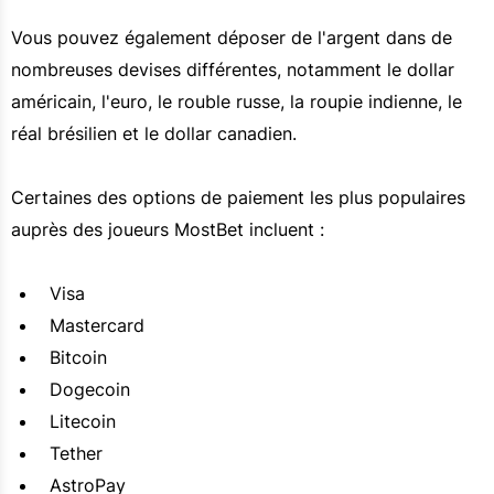
Vous pouvez également déposer de l'argent dans de
nombreuses devises différentes, notamment le dollar
américain, l'euro, le rouble russe, la roupie indienne, le
réal brésilien et le dollar canadien.
Certaines des options de paiement les plus populaires
auprès des joueurs MostBet incluent :
Visa
Mastercard
Bitcoin
Dogecoin
Litecoin
Tether
AstroPay