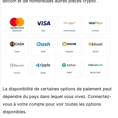
Bitcoin et de nombreuses autres pièces crypto .
La disponibilité de certaines options de paiement peut
dépendre du pays dans lequel vous vivez. Connectez-
vous à votre compte pour voir toutes les options
disponibles.