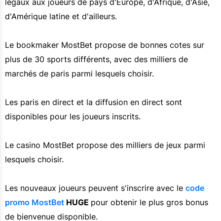
légaux aux joueurs de pays d'Europe, d'Afrique, d'Asie,
d'Amérique latine et d'ailleurs.
Le bookmaker MostBet propose de bonnes cotes sur
plus de 30 sports différents, avec des milliers de
marchés de paris parmi lesquels choisir.
Les paris en direct et la diffusion en direct sont
disponibles pour les joueurs inscrits.
Le casino MostBet propose des milliers de jeux parmi
lesquels choisir.
Les nouveaux joueurs peuvent s'inscrire avec le
code
promo MostBet
HUGE
pour obtenir le plus gros bonus
de bienvenue disponible.