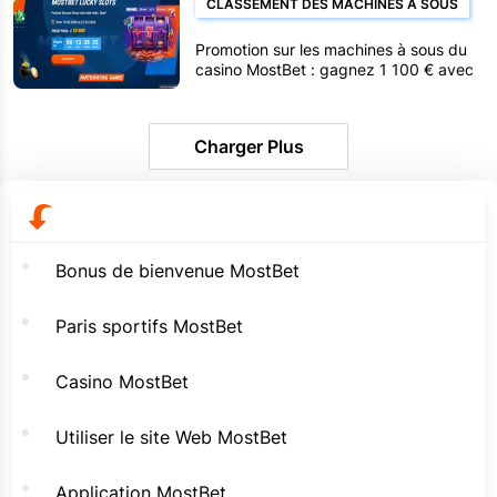
CLASSEMENT DES MACHINES À SOUS
Promotion sur les machines à sous du
casino MostBet : gagnez 1 100 € avec
Lucky Slots !
Charger Plus
Bonus de bienvenue MostBet
Paris sportifs MostBet
Casino MostBet
Utiliser le site Web MostBet
Application MostBet