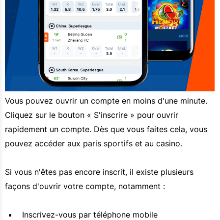
Vous pouvez ouvrir un compte en moins d'une minute.
Cliquez sur le bouton « S'inscrire » pour ouvrir
rapidement un compte. Dès que vous faites cela, vous
pouvez accéder aux paris sportifs et au casino.
Si vous n'êtes pas encore inscrit, il existe plusieurs
façons d'ouvrir votre compte, notamment :
Inscrivez-vous par téléphone mobile