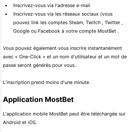
Inscrivez-vous via l'adresse e-mail
Inscrivez-vous via les réseaux sociaux (vous
pouvez link les comptes Steam, Twitch , Twitter ,
Google ou Facebook à votre compte MostBet .
Vous pouvez également vous inscrire instantanément
avec « One-Click » et un nom d'utilisateur et un mot de
passe seront générés pour vous.
L'inscription prend moins d'une minute.
Application MostBet
L'application mobile MostBet peut être téléchargée sur
Android et iOS.