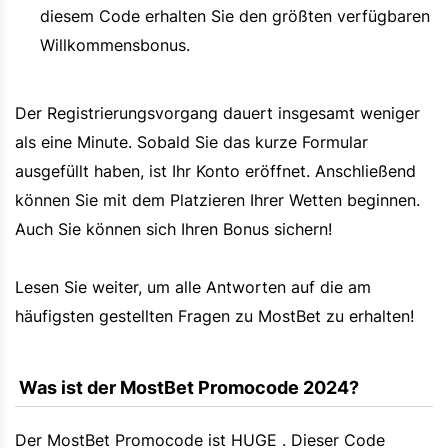
diesem Code erhalten Sie den größten verfügbaren
Willkommensbonus.
Der Registrierungsvorgang dauert insgesamt weniger
als eine Minute. Sobald Sie das kurze Formular
ausgefüllt haben, ist Ihr Konto eröffnet. Anschließend
können Sie mit dem Platzieren Ihrer Wetten beginnen.
Auch Sie können sich Ihren Bonus sichern!
Lesen Sie weiter, um alle Antworten auf die am
häufigsten gestellten Fragen zu MostBet zu erhalten!
 Was ist der MostBet Promocode 2024?
Der MostBet Promocode ist HUGE . Dieser Code