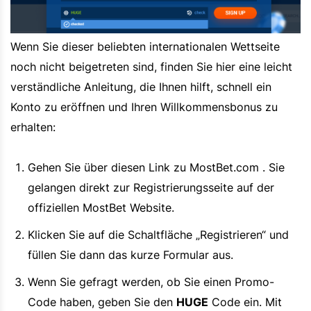
Wenn Sie dieser beliebten internationalen Wettseite
noch nicht beigetreten sind, finden Sie hier eine leicht
verständliche Anleitung, die Ihnen hilft, schnell ein
Konto zu eröffnen und Ihren Willkommensbonus zu
erhalten:
Gehen Sie über diesen Link zu MostBet.com . Sie
gelangen direkt zur Registrierungsseite auf der
offiziellen MostBet Website.
Klicken Sie auf die Schaltfläche „Registrieren“ und
füllen Sie dann das kurze Formular aus.
Wenn Sie gefragt werden, ob Sie einen Promo-
Code haben, geben Sie den
HUGE
Code ein. Mit