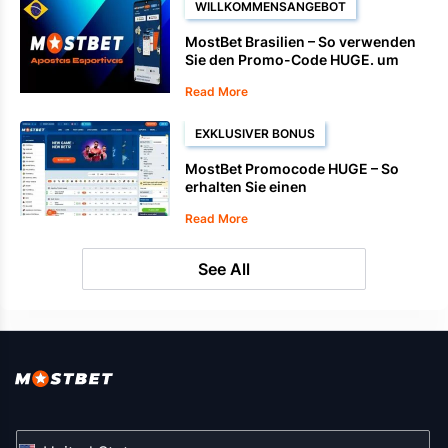
WILLKOMMENSANGEBOT
MostBet Brasilien – So verwenden
Sie den Promo-Code HUGE. um
Ihren Bonus zu beanspruchen
Read More
EXKLUSIVER BONUS
MostBet Promocode HUGE – So
erhalten Sie einen
Willkommensbonus von bis zu 300
Read More
$
See All