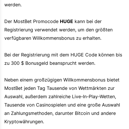
werden.
Der MostBet Promocode
HUGE
kann bei der
Registrierung verwendet werden, um den größten
verfügbaren Willkommensbonus zu erhalten.
Bei der Registrierung mit dem HUGE Code können bis
zu 300 $ Bonusgeld beansprucht werden.
Neben einem großzügigen Willkommensbonus bietet
MostBet jeden Tag Tausende von Wettmärkten zur
Auswahl, außerdem zahlreiche Live-In-Play-Wetten,
Tausende von Casinospielen und eine große Auswahl
an Zahlungsmethoden, darunter Bitcoin und andere
Kryptowährungen.