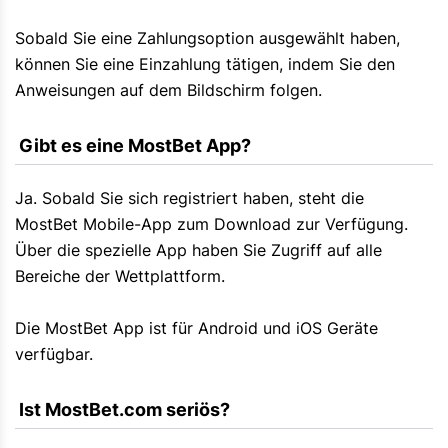
Sobald Sie eine Zahlungsoption ausgewählt haben,
können Sie eine Einzahlung tätigen, indem Sie den
Anweisungen auf dem Bildschirm folgen.
 Gibt es eine MostBet App?
Ja. Sobald Sie sich registriert haben, steht die
MostBet Mobile-App zum Download zur Verfügung.
Über die spezielle App haben Sie Zugriff auf alle
Bereiche der Wettplattform.
Die MostBet App ist für Android und iOS Geräte
verfügbar.
 Ist MostBet.com seriös?