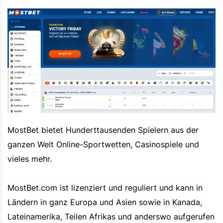
MostBet bietet Hunderttausenden Spielern aus der
ganzen Welt Online-Sportwetten, Casinospiele und
vieles mehr.
MostBet.com ist lizenziert und reguliert und kann in
Ländern in ganz Europa und Asien sowie in Kanada,
Lateinamerika, Teilen Afrikas und anderswo aufgerufen