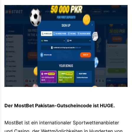
Der MostBet Pakistan-Gutscheincode ist HUGE.
MostBet ist ein internationaler Sportwettenanbieter
und Casino, der Wettmöglichkeiten in Hunderten von