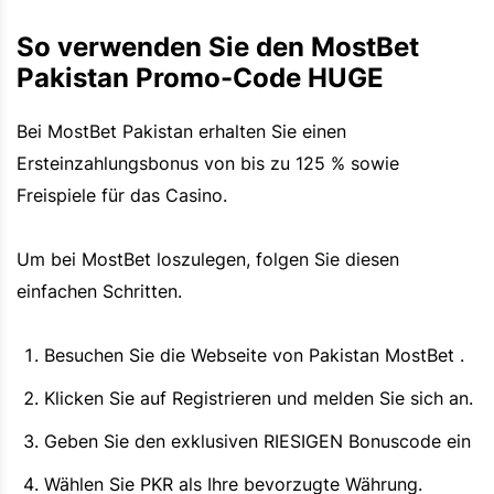
So verwenden Sie den MostBet
Pakistan Promo-Code HUGE
Bei MostBet Pakistan erhalten Sie einen
Ersteinzahlungsbonus von bis zu 125 % sowie
Freispiele für das Casino.
Um bei MostBet loszulegen, folgen Sie diesen
einfachen Schritten.
Besuchen Sie die Webseite von Pakistan MostBet .
Klicken Sie auf Registrieren und melden Sie sich an.
Geben Sie den exklusiven RIESIGEN Bonuscode ein
Wählen Sie PKR als Ihre bevorzugte Währung.