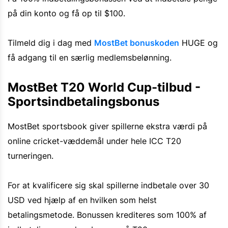
på din konto og få op til $100.
Tilmeld dig i dag med
MostBet bonuskoden
HUGE og
få adgang til en særlig medlemsbelønning.
MostBet T20 World Cup-tilbud -
Sportsindbetalingsbonus
MostBet sportsbook giver spillerne ekstra værdi på
online cricket-væddemål under hele ICC T20
turneringen.
For at kvalificere sig skal spillerne indbetale over 30
USD ved hjælp af en hvilken som helst
betalingsmetode. Bonussen krediteres som 100% af