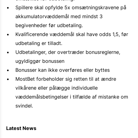
Spillere skal opfylde 5x omsætningskravene på
akkumulatorvæddemål med mindst 3
begivenheder før udbetaling.
Kvalificerende væddemål skal have odds 1,5, før
udbetaling er tilladt.
Udbetalinger, der overtræder bonusreglerne,
ugyldiggør bonussen
Bonusser kan ikke overføres eller byttes
MostBet forbeholder sig retten til at ændre
vilkårene eller pålægge individuelle
væddemålsbetingelser i tilfælde af mistanke om
svindel.
Latest News