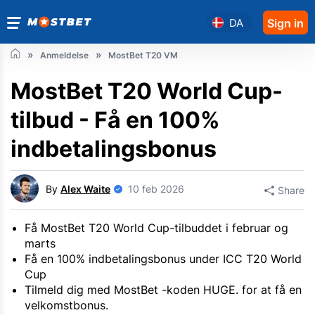
DA
Sign in
Anmeldelse
MostBet T20 VM
MostBet T20 World Cup-
tilbud - Få en 100%
indbetalingsbonus
By
Alex Waite
10 feb 2026
Share
Få MostBet T20 World Cup-tilbuddet i februar og
marts
Få en 100% indbetalingsbonus under ICC T20 World
Cup
Tilmeld dig med MostBet -koden HUGE. for at få en
velkomstbonus.