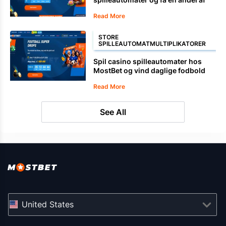
€40.000
Read More
STORE
SPILLEAUTOMATMULTIPLIKATORER
Spil casino spilleautomater hos
MostBet og vind daglige fodbold
Super Drops
Read More
See All
United States