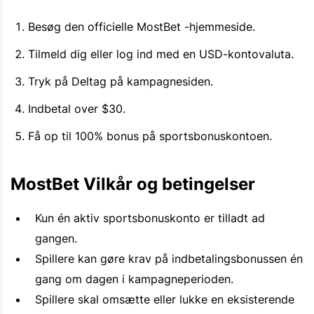
Besøg den officielle MostBet -hjemmeside.
Tilmeld dig eller log ind med en USD-kontovaluta.
Tryk på Deltag på kampagnesiden.
Indbetal over $30.
Få op til 100% bonus på sportsbonuskontoen.
MostBet Vilkår og betingelser
Kun én aktiv sportsbonuskonto er tilladt ad
gangen.
Spillere kan gøre krav på indbetalingsbonussen én
gang om dagen i kampagneperioden.
Spillere skal omsætte eller lukke en eksisterende