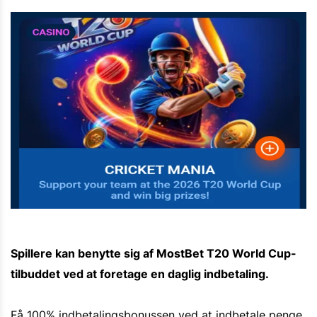
Spillere kan benytte sig af MostBet T20 World Cup-
tilbuddet ved at foretage en daglig indbetaling.
Få 100% indbetalingsbonussen ved at indbetale penge