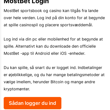
MostBet Login
MostBet sportsbook og casino kan tilgås fra lande
over hele verden. Log ind på din konto for at begynde
at spille casinospil og placere sportsvæddemål.
Log ind via din pc eller mobilenhed for at begynde at
spille. Alternativt kan du downloade den officielle
MostBet -app til Android eller iOS -enheder.
Du kan spille, så snart du er logget ind. Indbetalinger
er øjeblikkelige, og du har mange betalingsmetoder at
vælge imellem, herunder Bitcoin og mange andre
kryptomønter.
Sådan logger du ind