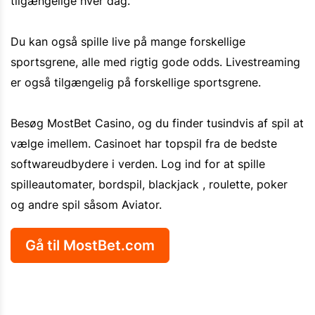
tilgængelige hver dag.
Du kan også spille live på mange forskellige
sportsgrene, alle med rigtig gode odds. Livestreaming
er også tilgængelig på forskellige sportsgrene.
Besøg MostBet Casino, og du finder tusindvis af spil at
vælge imellem. Casinoet har topspil fra de bedste
softwareudbydere i verden. Log ind for at spille
spilleautomater, bordspil, blackjack , roulette, poker
og andre spil såsom Aviator.
Gå til MostBet.com