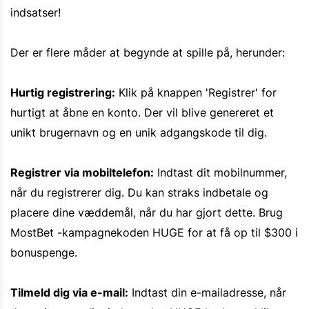
indsatser!
Der er flere måder at begynde at spille på, herunder:
Hurtig registrering:
Klik på knappen 'Registrer' for
hurtigt at åbne en konto. Der vil blive genereret et
unikt brugernavn og en unik adgangskode til dig.
Registrer via mobiltelefon:
Indtast dit mobilnummer,
når du registrerer dig. Du kan straks indbetale og
placere dine væddemål, når du har gjort dette. Brug
MostBet -kampagnekoden HUGE for at få op til $300 i
bonuspenge.
Tilmeld dig via e-mail:
Indtast din e-mailadresse, når