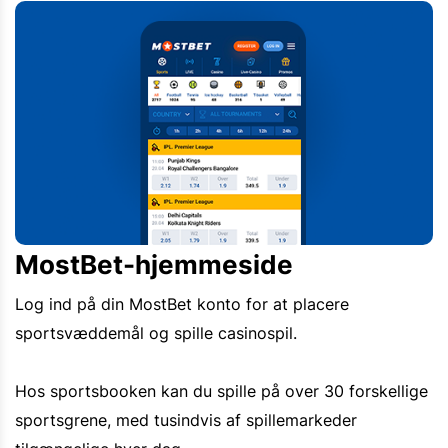
MostBet-hjemmeside
Log ind på din MostBet konto for at placere
sportsvæddemål og spille casinospil.
Hos sportsbooken kan du spille på over 30 forskellige
sportsgrene, med tusindvis af spillemarkeder