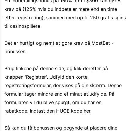
En indbetalingsbonus på 150% op til $300 kan gøres
krav på (125% hvis du indbetaler mere end en time
efter registrering), sammen med op til 250 gratis spins
til casinospillere
Det er hurtigt og nemt at gøre krav på MostBet -
bonussen.
Brug linkene på denne side, og klik derefter på
knappen 'Registrer'. Udfyld den korte
registreringsformular, der vises på din skærm. Denne
formular tager mindre end et minut at udfylde. På
formularen vil du blive spurgt, om du har en
rabatkode. Indtast den HUGE kode her.
Så kan du få bonussen og begynde at placere dine