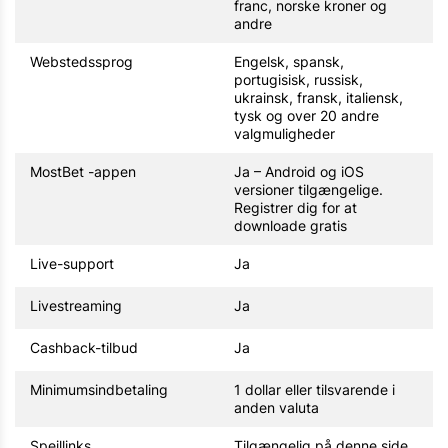
franc, norske kroner og
andre
Webstedssprog
Engelsk, spansk,
portugisisk, russisk,
ukrainsk, fransk, italiensk,
tysk og over 20 andre
valgmuligheder
MostBet -appen
Ja – Android og iOS
versioner tilgængelige.
Registrer dig for at
downloade gratis
Live-support
Ja
Livestreaming
Ja
Cashback-tilbud
Ja
Minimumsindbetaling
1 dollar eller tilsvarende i
anden valuta
Spejllinks
Tilgængelig på denne side.