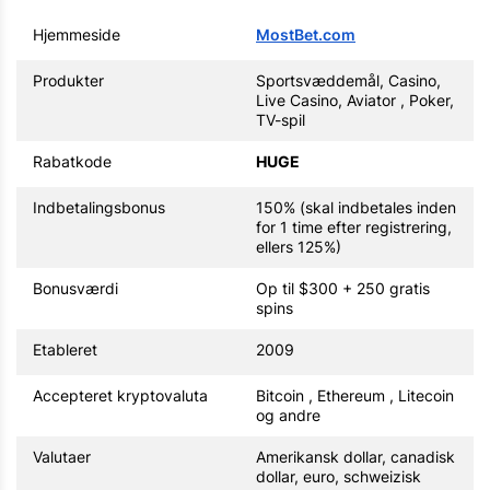
Hjemmeside
MostBet.com
Produkter
Sportsvæddemål, Casino,
Live Casino, Aviator , Poker,
TV-spil
Rabatkode
HUGE
Indbetalingsbonus
150% (skal indbetales inden
for 1 time efter registrering,
ellers 125%)
Bonusværdi
Op til $300 + 250 gratis
spins
Etableret
2009
Accepteret kryptovaluta
Bitcoin , Ethereum , Litecoin
og andre
Valutaer
Amerikansk dollar, canadisk
dollar, euro, schweizisk