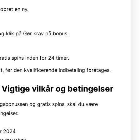
 opret en ny.
g klik på Gør krav på bonus.
tis spins inden for 24 timer.
, før den kvalificerende indbetaling foretages.
 Vigtige vilkår og betingelser
ngsbonussen og gratis spins, skal du være
ngelser.
r 2024