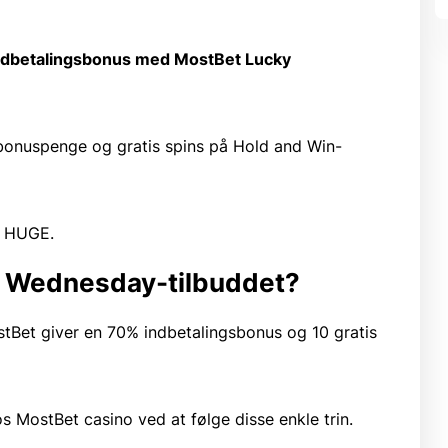
 indbetalingsbonus med MostBet Lucky
bonuspenge og gratis spins på Hold and Win-
er HUGE.
y Wednesday-tilbuddet?
et giver en 70% indbetalingsbonus og 10 gratis
MostBet casino ved at følge disse enkle trin.