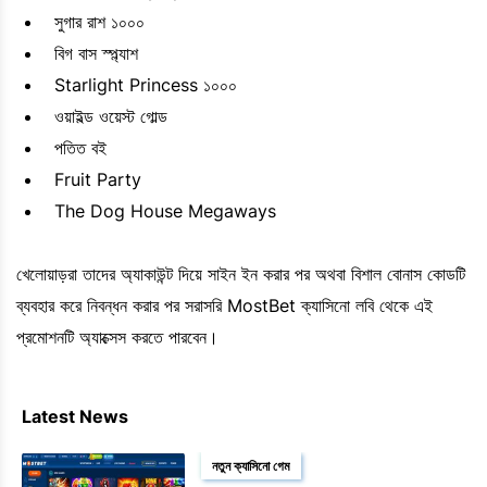
সুগার রাশ ১০০০
বিগ বাস স্প্ল্যাশ
Starlight Princess ১০০০
ওয়াইল্ড ওয়েস্ট গোল্ড
পতিত বই
Fruit Party
The Dog House Megaways
খেলোয়াড়রা তাদের অ্যাকাউন্ট দিয়ে সাইন ইন করার পর অথবা বিশাল বোনাস কোডটি
ব্যবহার করে নিবন্ধন করার পর সরাসরি MostBet ক্যাসিনো লবি থেকে এই
প্রমোশনটি অ্যাক্সেস করতে পারবেন।
Latest News
নতুন ক্যাসিনো গেম