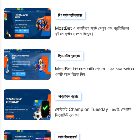
বিগ স্লট মাল্টিপ্লায়ার
MostBet এ ক্যাসিনো স্লট খেলুন এবং প্রতিদিনের
ফুটবল সুপার ড্রপস জিতুন।
ফ্রি বেটস পুরস্কার
MostBet বিশ্বকাপ বেটিং প্রোমো - ২০,০০০ ডলারের
একটি অংশ জিতে নিন
সাপ্তাহিক প্রচার
মোস্টবেট Champion Tuesday : ৬০% স্পোর্টস
ডিপোজিট বোনাস
স্লট লিডারবোর্ড