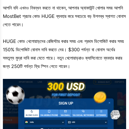
আপনি যদি এখনও নিবন্ধন করতে না থাকেন, আপনার অ্যাকাউন্ট খোলার সময় আপনি
MostBet প্রচার কোড HUGE ব্যবহার করে সবচেয়ে বড় উপলব্ধ স্বাগত বোনাস
পেতে পারেন।
HUGE কোড খেলোয়াড়দের রেজিস্টার করার সময় এবং প্রথম ডিপোজিট করার সময়
150% ডিপোজিট বোনাস দাবি করতে দেয়। $300 পর্যন্ত বা বোনাস অর্থের
সমতুল্য মুদ্রা দাবি করা যেতে পারে। নতুন খেলোয়াড়রাও ক্যাসিনোতে ব্যবহার করার
জন্য 250টি পর্যন্ত ফ্রি স্পিন পেতে পারেন।