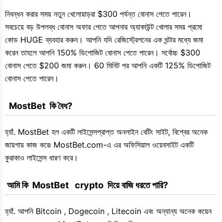
নিবন্ধন করার সময় নতুন খেলোয়াড়রা $300 পর্যন্ত বোনাস পেতে পারেন।
সবচেয়ে বড় উপলব্ধ বোনাস অফার পেতে আপনার অ্যাকাউন্ট খোলার সময় প্রমো
কোড HUGE ব্যবহার করুন। আপনি যদি রেজিস্ট্রেশনের এক ঘন্টার মধ্যে জমা
করেন তাহলে আপনি 150% ডিপোজিট বোনাস পেতে পারেন। সর্বোচ্চ $300
বোনাস পেতে $200 জমা করুন। 60 মিনিট পর আপনি একটি 125% ডিপোজিট
বোনাস পেতে পারেন।
  MostBet  কি বৈধ?
হ্যাঁ. MostBet হল একটি লাইসেন্সপ্রাপ্ত অনলাইন বেটিং সাইট, বিশ্বের অনেক
জায়গায় কাজ করে৷ MostBet.com-এ এর অফিসিয়াল ওয়েবসাইট একটি
কুরাকাও লাইসেন্স ধারণ করে।
 আমি কি  MostBet   crypto  দিয়ে বাজি ধরতে পারি?
হ্যাঁ. আপনি Bitcoin , Dogecoin , Litecoin এবং অন্যান্য অনেক কয়েন