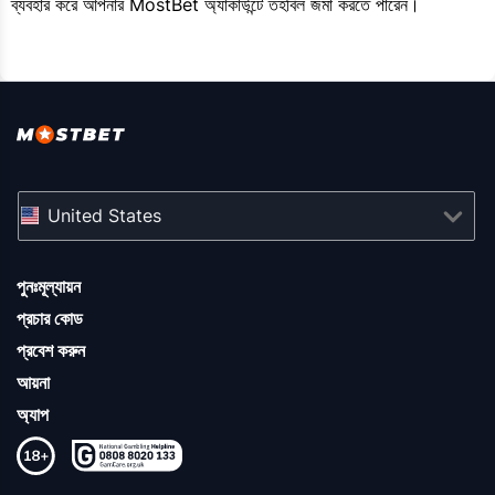
ব্যবহার করে আপনার MostBet অ্যাকাউন্টে তহবিল জমা করতে পারেন।
United States
পুনঃমূল্যায়ন
প্রচার কোড
প্রবেশ করুন
আয়না
অ্যাপ