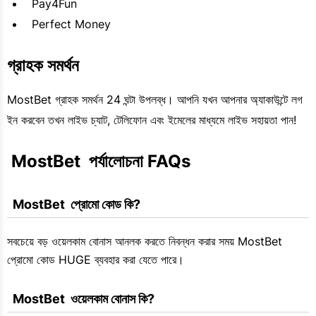
Pay4Fun
Perfect Money
গ্রাহক সমর্থন
MostBet গ্রাহক সমর্থন 24 ঘন্টা উপলব্ধ। আপনি যখন আপনার অ্যাকাউন্টে লগ
ইন করবেন তখন লাইভ চ্যাট, টেলিফোন এবং ইমেলের মাধ্যমে লাইভ সহায়তা পান!
 MostBet  পর্যালোচনা FAQs
  MostBet  প্রোমো কোড কি?
সবচেয়ে বড় ওয়েলকাম বোনাস আনলক করতে নিবন্ধন করার সময় MostBet
প্রোমো কোড HUGE ব্যবহার করা যেতে পারে।
  MostBet  ওয়েলকাম বোনাস কি?