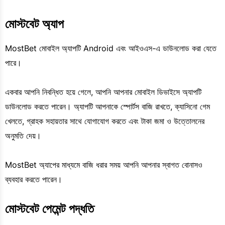
মোস্টবেট অ্যাপ
MostBet মোবাইল অ্যাপটি Android এবং আইওএস-এ ডাউনলোড করা যেতে
পারে।
একবার আপনি নিবন্ধিত হয়ে গেলে, আপনি আপনার মোবাইল ডিভাইসে অ্যাপটি
ডাউনলোড করতে পারেন। অ্যাপটি আপনাকে স্পোর্টস বাজি রাখতে, ক্যাসিনো গেম
খেলতে, গ্রাহক সহায়তার সাথে যোগাযোগ করতে এবং টাকা জমা ও উত্তোলনের
অনুমতি দেয়।
MostBet অ্যাপের মাধ্যমে বাজি ধরার সময় আপনি আপনার স্বাগত বোনাসও
ব্যবহার করতে পারেন।
মোস্টবেট পেমেন্ট পদ্ধতি