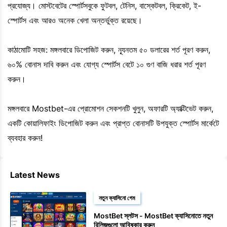
প্রযোজ্য। মোস্টবেটের স্পোর্টসবুকে ফুটবল, টেনিস, বাস্কেটবল, ক্রিকেট, ই-
স্পোর্টস এবং আরও অনেক খেলা অন্তর্ভুক্ত রয়েছে।
কাঠামোটি সহজ: মঙ্গলবারে ডিপোজিট করুন, ন্যূনতম ৫০ ডলারের শর্ত পূরণ করুন,
৬০% বোনাস দাবি করুন এবং যোগ্য স্পোর্টস বেটে ১০ গুণ বাজি ধরার শর্ত পূরণ
করুন।
মঙ্গলবারে Mostbet-এর প্রোমোশন সেকশনটি খুলুন, অফারটি অ্যাক্টিভেট করুন,
একটি কোয়ালিফাইং ডিপোজিট করুন এবং প্রাপ্ত বোনাসটি উপযুক্ত স্পোর্টস মার্কেটে
ব্যবহার করুন!
Latest News
নতুন ক্যাসিনো গেম
MostBet স্লটস - MostBet ক্যাসিনোতে নতুন
রিলিজগুলো আবিষ্কার করুন