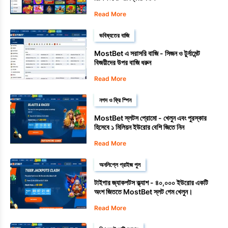
Read More
ভবিষ্যতের বাজি
MostBet এ সরাসরি বাজি - সিজন ও টুর্নামেন্ট
বিজয়ীদের উপর বাজি ধরুন
Read More
নগদ ও ফ্রি স্পিন
MostBet স্লটস প্রোমো - খেলুন এবং পুরস্কার
হিসেবে ১ মিলিয়ন ইউরোর বেশি জিতে নিন
Read More
অনলিপ্লে প্রাইজ পুল
টাইগার জ্যাকপটস ক্ল্যাশ - ৪০,০০০ ইউরোর একটি
অংশ জিততে MostBet স্লট গেম খেলুন।
Read More