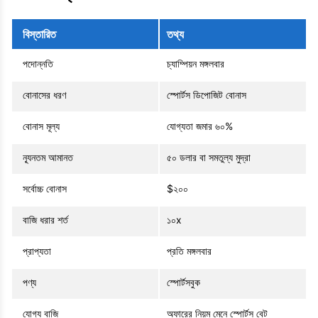
বিস্তারিত
তথ্য
পদোন্নতি
চ্যাম্পিয়ন মঙ্গলবার
বোনাসের ধরণ
স্পোর্টস ডিপোজিট বোনাস
বোনাস মূল্য
যোগ্যতা জমার ৬০%
ন্যূনতম আমানত
৫০ ডলার বা সমতুল্য মুদ্রা
সর্বোচ্চ বোনাস
$২০০
বাজি ধরার শর্ত
১০x
প্রাপ্যতা
প্রতি মঙ্গলবার
পণ্য
স্পোর্টসবুক
যোগ্য বাজি
অফারের নিয়ম মেনে স্পোর্টস বেট