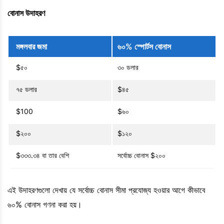
বোনাস উদাহরণ
মঙ্গলবার জমা
৬০% স্পোর্টস বোনাস
$৫০
৩০ ডলার
৭৫ ডলার
$৪৫
$100
$৬০
$২০০
$১২০
$৩৩৩.৩৪ বা তার বেশি
সর্বোচ্চ বোনাস $২০০
এই উদাহরণগুলো দেখায় যে সর্বোচ্চ বোনাস সীমা প্রযোজ্য হওয়ার আগে কীভাবে
৬০% বোনাস গণনা করা হয়।