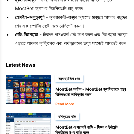
MostBet অ্যাপের বিজ্ঞপ্তিগুলি চালু করুন৷
মোবাইল-বন্ধুত্বপূর্ণ
- ব্যবহারকারী-বান্ধব অ্যাপের মাধ্যমে আপনার পছন্দের
গেম এবং স্পোর্টস বেটে দ্রুত নেভিগেট করুন।
বেটিং নিরাপত্তা
- নিরাপদ পাসওয়ার্ড সেট আপ করুন এবং নিরাপত্তা সমস্যা
এড়াতে আপনার ব্যক্তিগত এবং অর্থপ্রদানের তথ্য সহজেই আপডেট করুন।
Latest News
নতুন ক্যাসিনো গেম
MostBet স্লটস - MostBet ক্যাসিনোতে নতুন
রিলিজগুলো আবিষ্কার করুন
Read More
ভবিষ্যতের বাজি
MostBet এ সরাসরি বাজি - সিজন ও টুর্নামেন্ট
বিজয়ীদের উপর বাজি ধরুন