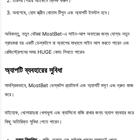
তারপর শেয়ার আইকনে ক্লিক করুন।
অবশেষে, হোম স্ক্রীন বোতাম টিপুন এবং অ্যাপটি ইনস্টল হবে।
অধিকন্তু, নতুন বেটররা MostBet-এ সাইন-আপ অফারের জন্য যোগ্য৷ নতুন
গ্রাহকরা হয় একটি ডেস্কটপে বা অ্যাপের মাধ্যমে সাইন আপ করতে পারেন এবং
রেজিস্ট্রেশনের সময় HUGE কোড লিখতে পারেন৷
অ্যাপটি ব্যবহারের সুবিধা
সামগ্রিকভাবে, MostBet ডেস্কটপ প্ল্যাটফর্ম এবং অ্যাপটি মসৃণ এবং দ্রুত কাজ
করে।
যাইহোক, খেলোয়াড়রা খেলাধুলা এবং ক্যাসিনো বাজি রাখার জন্য অ্যাপ ব্যবহার করে
কিছু অতিরিক্ত সুবিধা পেতে পারেন।
দ্রুত বিজ্ঞপ্তি
- বাজি, অফার এবং সর্বশেষ খবরের আপডেট পেতে