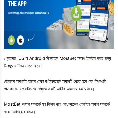
প্লেয়াররা iOS বা Android ডিভাইসে MostBet অ্যাপ ইনস্টল করার জন্য
বিনামূল্যে স্পিন পেতে পারেন।
বেটরদের অবশ্যই তাদের ফোন বা ট্যাবলেটে অ্যাপটি পেতে হবে এবং স্পিনগুলি
পাওয়ার জন্য প্ল্যাটফর্মের মাধ্যমে একটি আর্থিক আমানত করতে হবে।
MostBet অফার সম্পর্কে মূল বিবরণ পান এবং ব্র্যান্ডের মোবাইল অ্যাপ সম্পর্কে
আরও আবিষ্কার করুন।