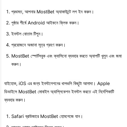
প্রথমত, আপনার MostBet অ্যাকাউন্টে লগ ইন করুন।
পৃষ্ঠার শীর্ষে Android আইকনে ক্লিক করুন।
ইনস্টল বোতাম টিপুন।
প্রয়োজনে অজানা সূত্র গ্রহণ করুন।
MostBet স্পোর্টসবুক এবং ক্যাসিনো ব্যবহার করতে অ্যাপটি খুলুন এবং জমা
করুন।
যাইহোক, iOS এর জন্য ইনস্টলেশনের ধাপগুলি কিছুটা আলাদা। Apple
ডিভাইসে MostBet মোবাইল অ্যাপ্লিকেশন ইনস্টল করতে এই নির্দেশিকাটি
ব্যবহার করুন।
Safari ব্রাউজারে MostBet হোমপেজে যান।