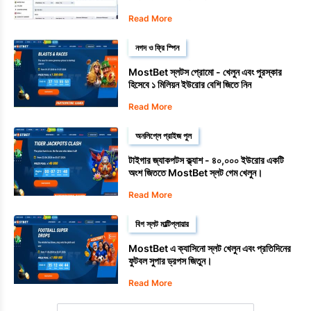
Read More
নগদ ও ফ্রি স্পিন
MostBet স্লটস প্রোমো - খেলুন এবং পুরস্কার
হিসেবে ১ মিলিয়ন ইউরোর বেশি জিতে নিন
Read More
অনলিপ্লে প্রাইজ পুল
টাইগার জ্যাকপটস ক্ল্যাশ - ৪০,০০০ ইউরোর একটি
অংশ জিততে MostBet স্লট গেম খেলুন।
Read More
বিগ স্লট মাল্টিপ্লায়ার
MostBet এ ক্যাসিনো স্লট খেলুন এবং প্রতিদিনের
ফুটবল সুপার ড্রপস জিতুন।
Read More