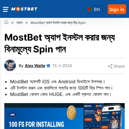
BN
Sign in
অ্যাপ
MostBet অ্যাপ ইনস্টল করার জন্য ফ্রি Spin
MostBet অ্যাপ ইনস্টল করার জন্য
বিনামূল্যে Spin পান
By
Alex Waite
15 মে 2024
Share
MostBet অ্যাপটি iOS এবং Android ডিভাইসে উপলব্ধ।
এটি ইনস্টল করুন এবং ক্যাসিনো স্লটের জন্য 100টি ফ্রি স্পিন পান।
MostBet বোনাস কোড HUGE. এবং একটি স্বাগত বোনাস পান।