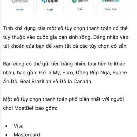
Tính khả dụng của một số tùy chọn thanh toán có thể
tùy thuộc vào quốc gia bạn sinh sống. Đăng nhập vào
tài khoản của bạn để xem tất cả các tùy chọn có sẵn.
Bạn cũng có thể gửi tiền bằng nhiều loại tiền tệ khác
nhau, bao gồm Đô la Mỹ, Euro, Đồng Rúp Nga, Rupee
Ấn Độ, Real Brazillan và Đô la Canada.
Một số tùy chọn thanh toán phổ biến nhất với người
chơi MostBet bao gồm:
Visa
Mastercard