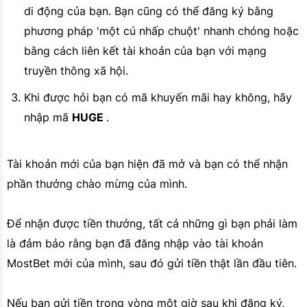
di động của bạn. Bạn cũng có thể đăng ký bằng
phương pháp 'một cú nhấp chuột' nhanh chóng hoặc
bằng cách liên kết tài khoản của bạn với mạng
truyền thông xã hội.
Khi được hỏi bạn có mã khuyến mãi hay không, hãy
nhập mã
HUGE
.
Tài khoản mới của bạn hiện đã mở và bạn có thể nhận
phần thưởng chào mừng của mình.
Để nhận được tiền thưởng, tất cả những gì bạn phải làm
là đảm bảo rằng bạn đã đăng nhập vào tài khoản
MostBet mới của mình, sau đó gửi tiền thật lần đầu tiên.
Nếu bạn gửi tiền trong vòng một giờ sau khi đăng ký,