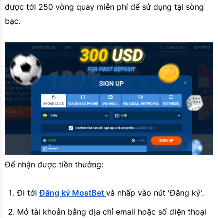
được tới 250 vòng quay miễn phí để sử dụng tại sòng
bạc.
Để nhận được tiền thưởng:
Đi tới
Đăng ký MostBet
và nhấp vào nút 'Đăng ký'.
Mở tài khoản bằng địa chỉ email hoặc số điện thoại