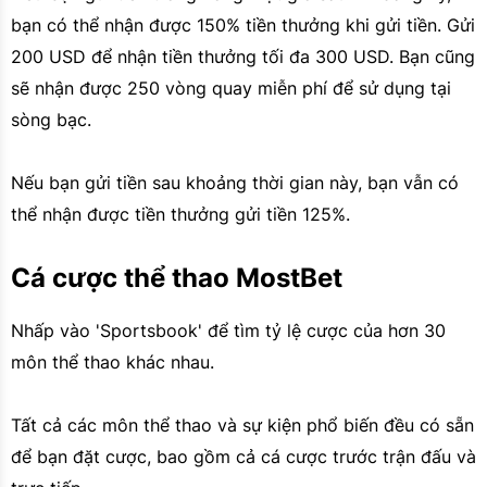
bạn có thể nhận được 150% tiền thưởng khi gửi tiền. Gửi
200 USD để nhận tiền thưởng tối đa 300 USD. Bạn cũng
sẽ nhận được 250 vòng quay miễn phí để sử dụng tại
sòng bạc.
Nếu bạn gửi tiền sau khoảng thời gian này, bạn vẫn có
thể nhận được tiền thưởng gửi tiền 125%.
Cá cược thể thao MostBet
Nhấp vào 'Sportsbook' để tìm tỷ lệ cược của hơn 30
môn thể thao khác nhau.
Tất cả các môn thể thao và sự kiện phổ biến đều có sẵn
để bạn đặt cược, bao gồm cả cá cược trước trận đấu và