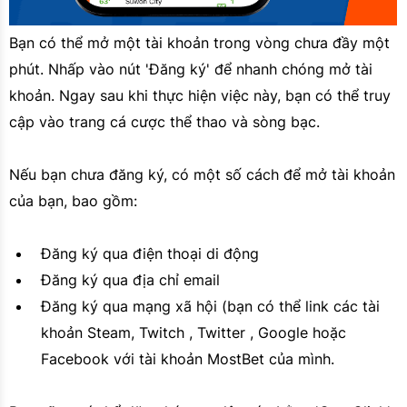
Bạn có thể mở một tài khoản trong vòng chưa đầy một
phút. Nhấp vào nút 'Đăng ký' để nhanh chóng mở tài
khoản. Ngay sau khi thực hiện việc này, bạn có thể truy
cập vào trang cá cược thể thao và sòng bạc.
Nếu bạn chưa đăng ký, có một số cách để mở tài khoản
của bạn, bao gồm:
Đăng ký qua điện thoại di động
Đăng ký qua địa chỉ email
Đăng ký qua mạng xã hội (bạn có thể link các tài
khoản Steam, Twitch , Twitter , Google hoặc
Facebook với tài khoản MostBet của mình.