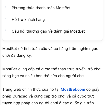
Phương thức thanh toán MostBet
Hỗ trợ khách hàng
Câu hỏi thường gặp về đánh giá MostBet
MostBet có tính toàn cầu và có hàng trăm nghìn người
chơi đã đăng ký.
MostBet cung cấp cá cược thể thao trực tuyến, trò chơi
sòng bạc và nhiều hơn thế nữa cho người chơi.
Trang web chính thức của nó tại
MostBet.com
có giấy
phép Curacao và cung cấp trò chơi và cá cược trực
tuyến hợp pháp cho người chơi ở các quốc gia trên