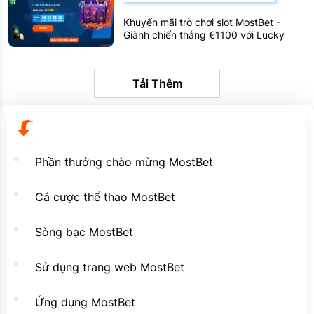
Khuyến mãi trò chơi slot MostBet -
Giành chiến thắng €1100 với Lucky
Slots
Tải Thêm
Phần thưởng chào mừng MostBet
Cá cược thể thao MostBet
Sòng bạc MostBet
Sử dụng trang web MostBet
Ứng dụng MostBet