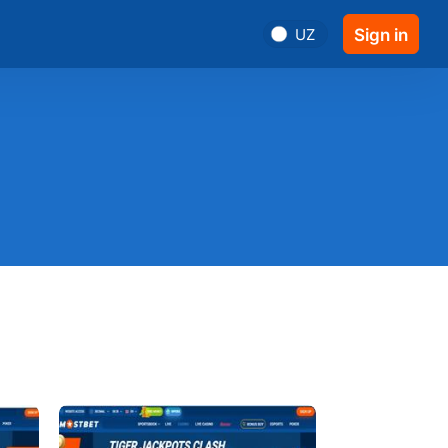
UZ
Sign in