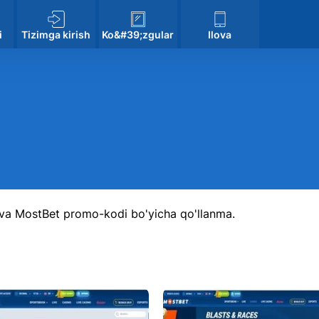
i
Tizimga kirish
Ko&#39;zgular
Ilova
 va MostBet promo-kodi bo'yicha qo'llanma.