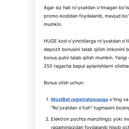
Agar siz hali ro'yxatdan o'tmagan bo'
promo-kodidan foydalanib, mavjud bo'lg
mumkin.
HUGE kod o'yinchilarga ro'yxatdan o'ti
depozit bonusini talab qilish imkonini 
bonus pulni talab qilish mumkin. Yangi
250 tagacha bepul aylanishlarni olishl
Bonus olish uchun:
MostBet registratsiyasiga
o'ting va
"Ro'yxatdan o'tish" tugmasini bosin
Elektron pochta manzilingiz yoki m
raqamingizdan foydalanib hisob oc