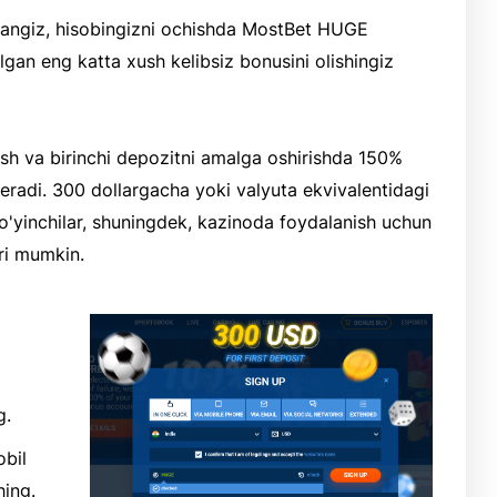
lsangiz, hisobingizni ochishda MostBet HUGE
an eng katta xush kelibsiz bonusini olishingiz
sh va birinchi depozitni amalga oshirishda 150%
beradi. 300 dollargacha yoki valyuta ekvivalentidagi
 o'yinchilar, shuningdek, kazinoda foydalanish uchun
ari mumkin.
g.
obil
hing.