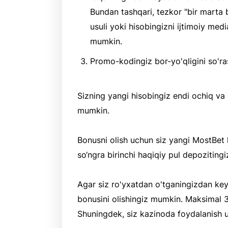
Bundan tashqari, tezkor "bir marta 
usuli yoki hisobingizni ijtimoiy med
mumkin.
Promo-kodingiz bor-yo'qligini so'r
Sizning yangi hisobingiz endi ochiq va s
mumkin.
Bonusni olish uchun siz yangi MostBet h
so‘ngra birinchi haqiqiy pul depozitingiz
Agar siz ro'yxatdan o'tganingizdan key
bonusini olishingiz mumkin. Maksimal 
Shuningdek, siz kazinoda foydalanish u