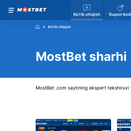
Ko‘rib chiqish
Kupon kod
Ko‘rib chiqish
MostBet sharhi
MostBet .com saytining ekspert tekshiruvi