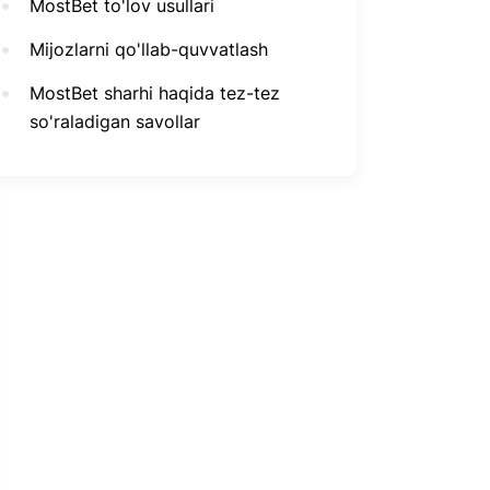
MostBet to'lov usullari
Mijozlarni qo'llab-quvvatlash
MostBet sharhi haqida tez-tez
so'raladigan savollar