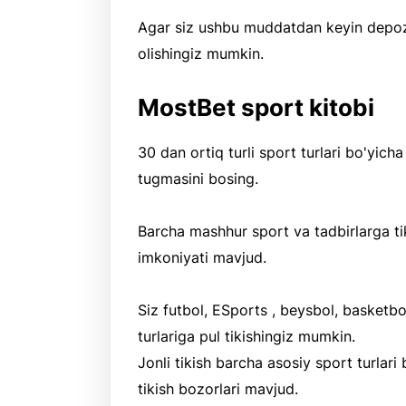
Agar siz ushbu muddatdan keyin depozi
olishingiz mumkin.
MostBet sport kitobi
30 dan ortiq turli sport turlari bo'yich
tugmasini bosing.
Barcha mashhur sport va tadbirlarga tik
imkoniyati mavjud.
Siz futbol, ESports , beysbol, basketbo
turlariga pul tikishingiz mumkin.
Jonli tikish barcha asosiy sport turlari
tikish bozorlari mavjud.