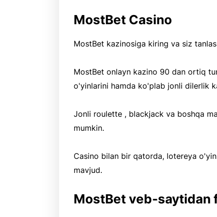
MostBet Casino
MostBet kazinosiga kiring va siz tanlas
MostBet onlayn kazino 90 dan ortiq tur
o'yinlarini hamda ko'plab jonli dilerlik ka
Jonli roulette , blackjack va boshqa mas
mumkin.
Casino bilan bir qatorda, lotereya o'yi
mavjud.
MostBet veb-saytidan 