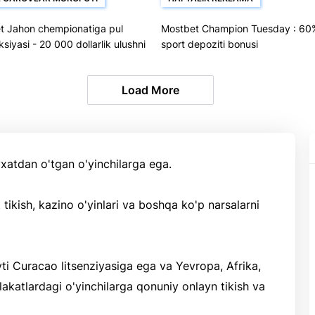
t Jahon chempionatiga pul
Mostbet Champion Tuesday : 60
aksiyasi - 20 000 dollarlik ulushni
sport depoziti bonusi
ling
Load More
yxatdan o'tgan o'yinchilarga ega.
tikish, kazino o'yinlari va boshqa ko'p narsalarni
ti Curacao litsenziyasiga ega va Yevropa, Afrika,
katlardagi o'yinchilarga qonuniy onlayn tikish va