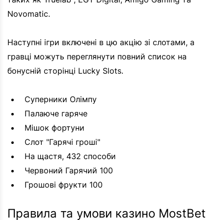
Novomatic.
Наступні ігри включені в цю акцію зі слотами, а
гравці можуть переглянути повний список на
бонусній сторінці Lucky Slots.
Суперники Олімпу
Палаюче гаряче
Мішок фортуни
Слот "Гарячі гроші"
На щастя, 432 способи
Червоний Гарячий 100
Грошові фрукти 100
Правила та умови казино MostBet