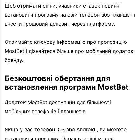
Щоб отримати спіни, учасники ставок повинні
встановити програму на свій телефон або планшет і
внести грошовий депозит через платформу.
Отримайте ключову інформацію про пропозицію
MostBet і дізнайтеся більше про мобільний додаток
бренду.
Безкоштовні обертання для
встановлення програми MostBet
Додаток MostBet доступний для більшості
мобільних телефонів і планшетів.
Якщо у вас телефон iOS або Android , ви можете
встановити програму. Однак старіші моделі