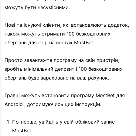
можуть бути несумісними.
Нові та існуючі клієнти, які встановлюють додаток,
також можуть отримати 100 безкоштовних
обертань для ігор на слотах MostBet .
Просто завантажте програму на свій пристрій,
зробіть мінімальний депозит і 100 безкоштовних
обертань буде зараховано на ваш рахунок.
Гравці можуть встановити програму MostBet для
Android , дотримуючись цих інструкцій.
По-перше, увійдіть у свій обліковий запис
MostBet .