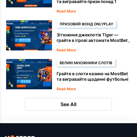
та вигравайте призи понад 1
мільйон євро
Read More
ПРИЗОВИЙ ФОНД ONLYPLAY
Зіткнення джекпотів Tiger —
грайте в ігрові автомати MostBet ,
щоб виграти частину €40 000
Read More
ВЕЛИКІ МНОЖНИКИ СЛОТІВ
Грайте в слоти казино на MostBet
та вигравайте щоденні футбольні
супердропи
Read More
See All