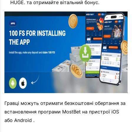
HUGE. та отримайте вітальний бонус.
Гравці можуть отримати безкоштовні обертання за
встановлення програми MostBet на пристрої iOS
або Android .