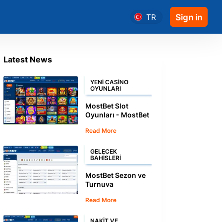
TR
Sign in
Latest News
YENI CASINO
OYUNLARI
MostBet Slot
Oyunları - MostBet
Casino'daki En Yeni
Read More
Oyunları Keşfedin
GELECEK
BAHISLERI
MostBet Sezon ve
Turnuva
Şampiyonlarına
Read More
Bahis Yapın
NAKIT VE