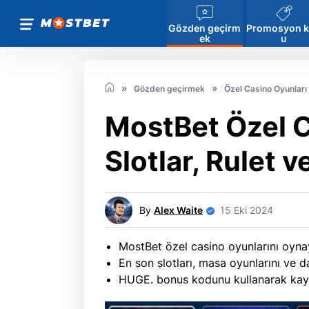
Gözden geçirm
Promosyon 
ek
u
Gözden geçirmek
Özel Casino Oyunları
MostBet Özel C
Slotlar, Rulet 
By
Alex Waite
15 Eki 2024
MostBet özel casino oyunlarını oyna
En son slotları, masa oyunlarını ve d
HUGE. bonus kodunu kullanarak kayd