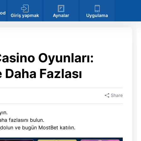
kod
Giriş yapmak
Aynalar
Uygulama
asino Oyunları:
ve Daha Fazlası
Share
yın.
aha fazlasını bulun.
olun ve bugün MostBet katılın.