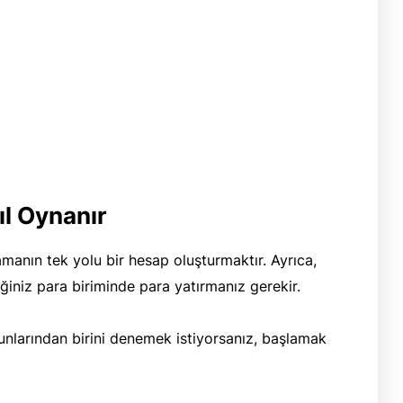
l Oynanır
manın tek yolu bir hesap oluşturmaktır. Ayrıca,
ğiniz para biriminde para yatırmanız gerekir.
nlarından birini denemek istiyorsanız, başlamak