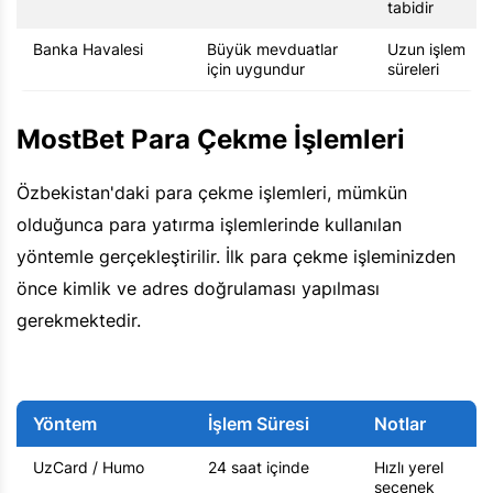
tabidir
Banka Havalesi
Büyük mevduatlar
Uzun işlem
için uygundur
süreleri
MostBet Para Çekme İşlemleri
Özbekistan'daki para çekme işlemleri, mümkün
olduğunca para yatırma işlemlerinde kullanılan
yöntemle gerçekleştirilir. İlk para çekme işleminizden
önce kimlik ve adres doğrulaması yapılması
gerekmektedir.
Yöntem
İşlem Süresi
Notlar
UzCard / Humo
24 saat içinde
Hızlı yerel
seçenek