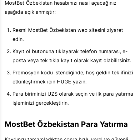
MostBet Özbekistan hesabınızı nasıl açacağınız
aşağıda açıklanmıştır:
Resmi MostBet Özbekistan web sitesini ziyaret
edin.
Kayıt ol butonuna tıklayarak telefon numarası, e-
posta veya tek tıkla kayıt olarak kayıt olabilirsiniz.
Promosyon kodu istendiğinde, hoş geldin teklifinizi
etkinleştirmek için HUGE yazın.
Para biriminizi UZS olarak seçin ve ilk para yatırma
işleminizi gerçekleştirin.
MostBet Özbekistan Para Yatırma
Kaydınızı tamamladıktan sonra hızlı, yerel ve güvenli