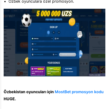
Özbek oyunculara özel promosyon.
Özbekistan oyuncuları için
MostBet promosyon kodu
HUGE.