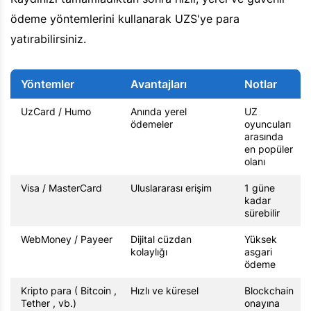
ödeme yöntemlerini kullanarak UZS'ye para
yatırabilirsiniz.
Yöntemler
Avantajları
Notlar
UzCard / Humo
Anında yerel
UZ
ödemeler
oyuncuları
arasında
en popüler
olanı
Visa / MasterCard
Uluslararası erişim
1 güne
kadar
sürebilir
WebMoney / Payeer
Dijital cüzdan
Yüksek
kolaylığı
asgari
ödeme
Kripto para ( Bitcoin ,
Hızlı ve küresel
Blockchain
Tether , vb.)
onayına