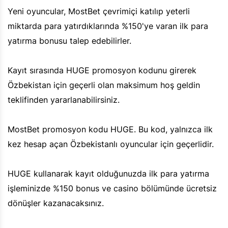
Yeni oyuncular, MostBet çevrimiçi katılıp yeterli
miktarda para yatırdıklarında %150'ye varan ilk para
yatırma bonusu talep edebilirler.
Kayıt sırasında HUGE promosyon kodunu girerek
Özbekistan için geçerli olan maksimum hoş geldin
teklifinden yararlanabilirsiniz.
MostBet promosyon kodu HUGE. Bu kod, yalnızca ilk
kez hesap açan Özbekistanlı oyuncular için geçerlidir.
HUGE kullanarak kayıt olduğunuzda ilk para yatırma
işleminizde %150 bonus ve casino bölümünde ücretsiz
dönüşler kazanacaksınız.