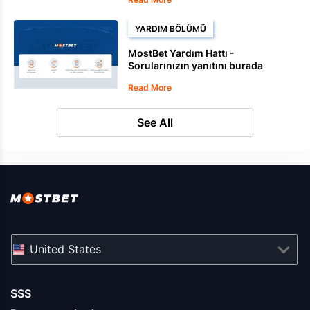
YARDIM BÖLÜMÜ
MostBet Yardım Hattı -
Sorularınızın yanıtını burada
bulabilirsiniz
Read More
See All
United States
SSS