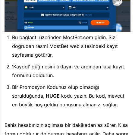
Bu bağlantı üzerinden MostBet.com gidin. Sizi
doğrudan resmi MostBet web sitesindeki kayıt
sayfasına götürür.
'Kaydol' düğmesini tıklayın ve ardından kısa kayıt
formunu doldurun.
Bir Promosyon Kodunuz olup olmadığı
sorulduğunda,
HUGE
kodu yazın. Bu kod, mevcut
en büyük hoş geldin bonusunu almanızı sağlar.
Bahis hesabınızın açılması bir dakikadan az sürer. Kısa
formu doldurur doldurmaz hesabınız açılır. Daha sonra