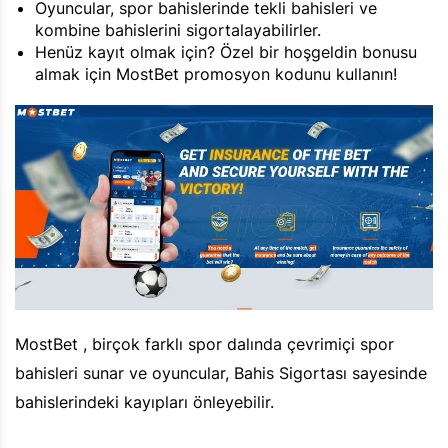
Oyuncular, spor bahislerinde tekli bahisleri ve
kombine bahislerini sigortalayabilirler.
Henüz kayıt olmak için? Özel bir hoşgeldin bonusu
almak için MostBet promosyon kodunu kullanın!
MostBet , birçok farklı spor dalında çevrimiçi spor
bahisleri sunar ve oyuncular, Bahis Sigortası sayesinde
bahislerindeki kayıpları önleyebilir.