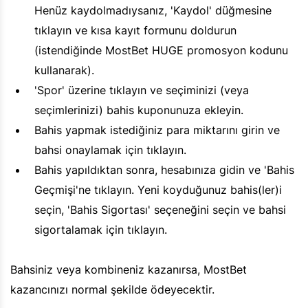
Henüz kaydolmadıysanız, 'Kaydol' düğmesine
tıklayın ve kısa kayıt formunu doldurun
(istendiğinde MostBet HUGE promosyon kodunu
kullanarak).
'Spor' üzerine tıklayın ve seçiminizi (veya
seçimlerinizi) bahis kuponunuza ekleyin.
Bahis yapmak istediğiniz para miktarını girin ve
bahsi onaylamak için tıklayın.
Bahis yapıldıktan sonra, hesabınıza gidin ve 'Bahis
Geçmişi'ne tıklayın. Yeni koyduğunuz bahis(ler)i
seçin, 'Bahis Sigortası' seçeneğini seçin ve bahsi
sigortalamak için tıklayın.
Bahsiniz veya kombineniz kazanırsa, MostBet
kazancınızı normal şekilde ödeyecektir.