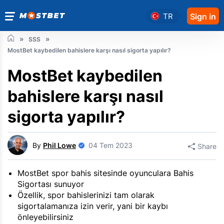
TR
Sign in
SSS
MostBet kaybedilen bahislere karşı nasıl sigorta yapılır?
MostBet kaybedilen
bahislere karşı nasıl
sigorta yapılır?
By
Phil Lowe
04 Tem 2023
Share
MostBet spor bahis sitesinde oyunculara Bahis
Sigortası sunuyor
Özellik, spor bahislerinizi tam olarak
sigortalamanıza izin verir, yani bir kaybı
önleyebilirsiniz