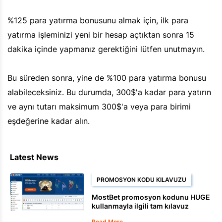
%125 para yatırma bonusunu almak için, ilk para
yatırma işleminizi yeni bir hesap açtıktan sonra 15
dakika içinde yapmanız gerektiğini lütfen unutmayın.
Bu süreden sonra, yine de %100 para yatırma bonusu
alabileceksiniz. Bu durumda, 300$'a kadar para yatırın
ve aynı tutarı maksimum 300$'a veya para birimi
eşdeğerine kadar alın.
Latest News
PROMOSYON KODU KILAVUZU
MostBet promosyon kodunu HUGE
kullanmayla ilgili tam kılavuz
Read More