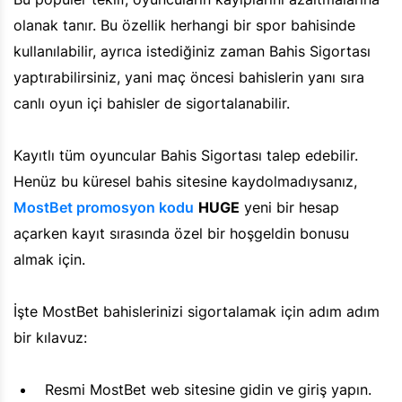
olanak tanır. Bu özellik herhangi bir spor bahisinde
kullanılabilir, ayrıca istediğiniz zaman Bahis Sigortası
yaptırabilirsiniz, yani maç öncesi bahislerin yanı sıra
canlı oyun içi bahisler de sigortalanabilir.
Kayıtlı tüm oyuncular Bahis Sigortası talep edebilir.
Henüz bu küresel bahis sitesine kaydolmadıysanız,
MostBet promosyon kodu
HUGE
yeni bir hesap
açarken kayıt sırasında özel bir hoşgeldin bonusu
almak için.
İşte MostBet bahislerinizi sigortalamak için adım adım
bir kılavuz:
Resmi MostBet web sitesine gidin ve giriş yapın.