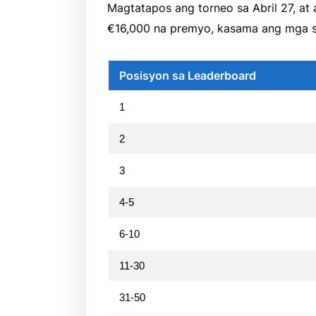
Magtatapos ang torneo sa Abril 27, at
€16,000 na premyo, kasama ang mga 
Posisyon sa Leaderboard
1
2
3
4-5
6-10
11-30
31-50