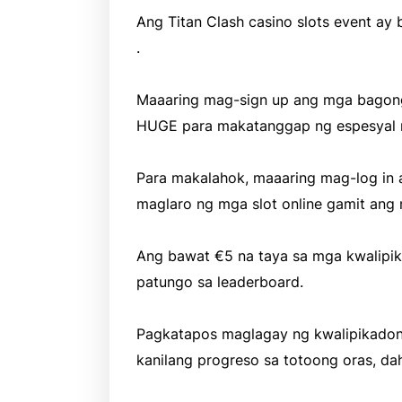
Ang Titan Clash casino slots event ay
.
Maaaring mag-sign up ang mga bagong
HUGE para makatanggap ng espesyal n
Para makalahok, maaaring mag-log in 
maglaro ng mga slot online gamit ang
Ang bawat €5 na taya sa mga kwalipik
patungo sa leaderboard.
Pagkatapos maglagay ng kwalipikado
kanilang progreso sa totoong oras, da