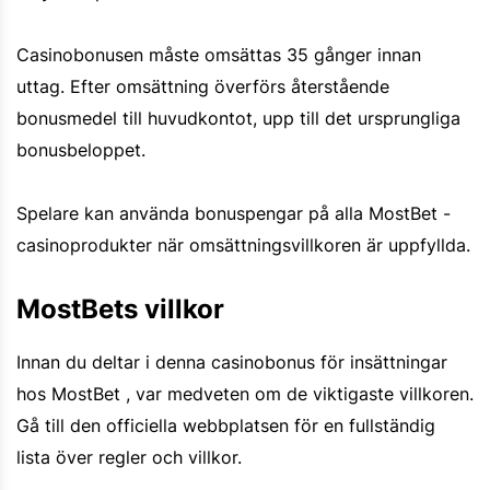
Casinobonusen måste omsättas 35 gånger innan
uttag. Efter omsättning överförs återstående
bonusmedel till huvudkontot, upp till det ursprungliga
bonusbeloppet.
Spelare kan använda bonuspengar på alla MostBet -
casinoprodukter när omsättningsvillkoren är uppfyllda.
MostBets villkor
Innan du deltar i denna casinobonus för insättningar
hos MostBet , var medveten om de viktigaste villkoren.
Gå till den officiella webbplatsen för en fullständig
lista över regler och villkor.