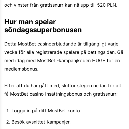
och vinster från gratissnurr kan nå upp till 520 PLN.
Hur man spelar
söndagssuperbonusen
Detta MostBet casinoerbjudande är tillgängligt varje
vecka för alla registrerade spelare på bettingsidan. Gå
med idag med MostBet -kampanjkoden HUGE för en
medlemsbonus.
Efter att du har gått med, slutför stegen nedan för att
få MostBet casino insättningsbonus och gratissnurr:
Logga in på ditt MostBet konto.
Besök avsnittet Kampanjer.