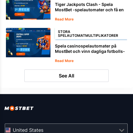
Tiger Jackpots Clash - Spela
MostBet -spelautomater och få en
andel av 40 000 €
Read More
STORA
SPELAUTOMATMULTIPLIKATORER
Spela casinospelautomater på
MostBet och vinn dagliga fotbolls-
superdroppar
Read More
See All
United States