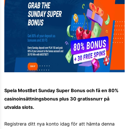
Spela MostBet Sunday Super Bonus och få en 80%
casinoinsättningsbonus plus 30 gratissnurr på
utvalda slots.
Registrera ditt nya konto idag för att hämta denna