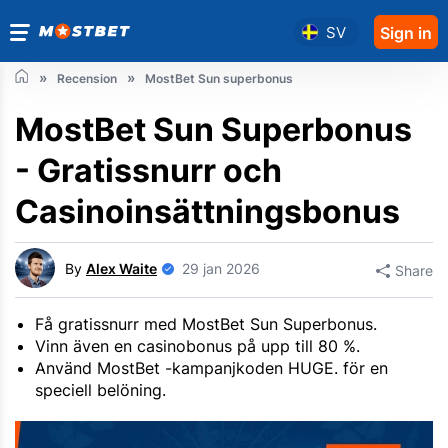
SV
Sign in
Recension
MostBet Sun superbonus
MostBet Sun Superbonus
- Gratissnurr och
Casinoinsättningsbonus
By
Alex Waite
29 jan 2026
Share
Få gratissnurr med MostBet Sun Superbonus.
Vinn även en casinobonus på upp till 80 %.
Använd MostBet -kampanjkoden HUGE. för en
speciell belöning.