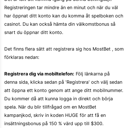
Registreringen tar mindre än en minut och när du väl
har öppnat ditt konto kan du komma åt spelboken och
casinot. Du kan också hämta din välkomstbonus så
snart du öppnar ditt konto.
Det finns flera sätt att registrera sig hos MostBet , som
förklaras nedan:
Registrera dig via mobiltelefon:
Följ länkarna på
denna sida, klicka sedan på 'Registrera' och välj sedan
att öppna ett konto genom att ange ditt mobilnummer.
Du kommer då att kunna logga in direkt och börja
spela. När du blir tillfrågad om en MostBet
kampanjkod, skriv in koden HUGE för att få en
insättningsbonus på 150 % värd upp till $300.