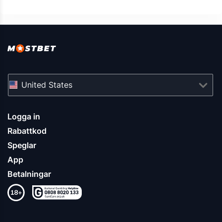
United States
Logga in
Rabattkod
Speglar
App
Betalningar