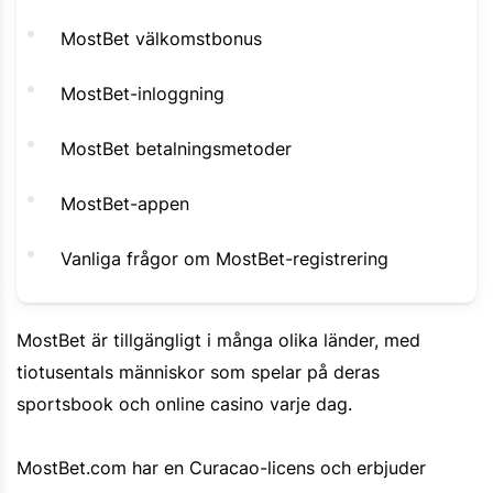
MostBet välkomstbonus
MostBet-inloggning
MostBet betalningsmetoder
MostBet-appen
Vanliga frågor om MostBet-registrering
MostBet är tillgängligt i många olika länder, med
tiotusentals människor som spelar på deras
sportsbook och online casino varje dag.
MostBet.com har en Curacao-licens och erbjuder