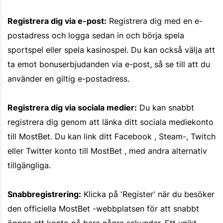
Registrera dig via e-post:
Registrera dig med en e-
postadress och logga sedan in och börja spela
sportspel eller spela kasinospel. Du kan också välja att
ta emot bonuserbjudanden via e-post, så se till att du
använder en giltig e-postadress.
Registrera dig via sociala medier:
Du kan snabbt
registrera dig genom att länka ditt sociala mediekonto
till MostBet. Du kan link ditt Facebook , Steam-, Twitch
eller Twitter konto till MostBet , med andra alternativ
tillgängliga.
Snabbregistrering:
Klicka på 'Register' när du besöker
den officiella MostBet -webbplatsen för att snabbt
öppna ett konto på bara några sekunder. Ett unikt