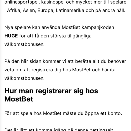
onlinesportspel, kasinospel och mycket mer till spelare
i Afrika, Asien, Europa, Latinamerika och på andra håll.
Nya spelare kan använda MostBet kampanjkoden
HUGE
för att få den största tillgängliga
välkomstbonusen.
På den här sidan kommer vi att berätta allt du behöver
veta om att registrera dig hos MostBet och hämta
välkomstbonusen.
Hur man registrerar sig hos
MostBet
För att spela hos MostBet måste du öppna ett konto.
Det är lätt att komma igång på denna bettingsajt.